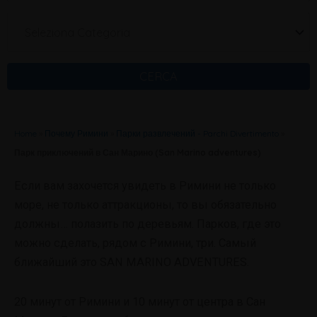
Seleziona Categoria
CERCA
Home
»
Почему Римини
»
Парки развлечений - Parchi Divertimento
»
Парк приключений в Сан Марино (San Marino adventures)
Если вам захочется увидеть в Римини не только
море, не только аттракционы, то вы обязательно
должны… полазить по деревьям. Парков, где это
можно сделать, рядом с Римини, три. Самый
ближайший это SAN MARINO ADVENTURES.
20 минут от Римини и 10 минут от центра в Сан