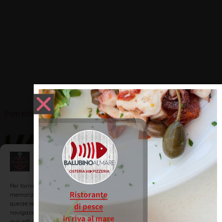
Potrebbero interessarti:
ПАРКИ РАЗВЛЕЧЕНИЙ - PARCHI DIVERTIMENTO
Gestisci Consenso
Per fornire le migliori esperienze, utilizziamo tecnologie come i cookie per
memorizzare e/o accedere alle informazioni del dispositivo. Il consenso a
queste tecnologie ci permetterà di elaborare dati come il comportamento di
navigazione o ID unici su questo sito. Non acconsentire o ritirare il consenso
può influire negativamente su alcune caratteristiche e funzioni.