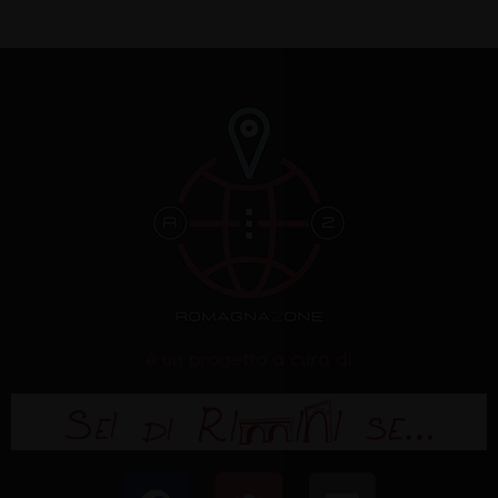
è un progetto a cura di
F
U
E