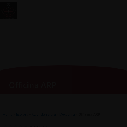
Vai
Main
RomagnaZone
al
Men
contenuto
Officina ARP
Home
»
Esplora
»
Aziende Servizi
»
Meccanici
»
Officina ARP