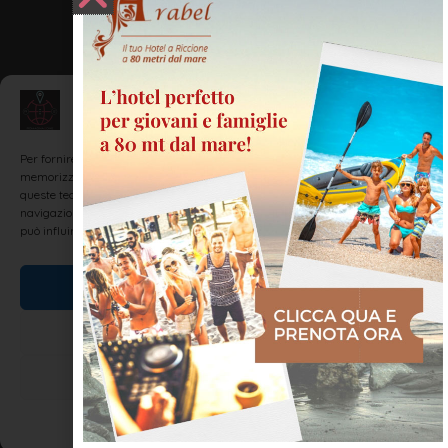
Gestisci Consenso
Per fornire le migliori esperienze, utilizziamo tecnologie come i cookie per
memorizzare e/o accedere alle informazioni del dispositivo. Il consenso a
queste tecnologie ci permetterà di elaborare dati come il comportamento di
navigazione o ID unici su questo sito. Non acconsentire o ritirare il consenso
può influire negativamente su alcune caratteristiche e funzioni.
Accetta
Nega
Visualizza le preferenze
Cookie Policy
Dichiarazione sulla Privacy