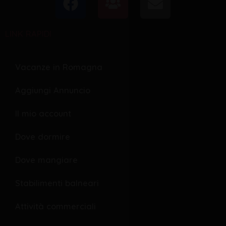
a
s
n
c
e
v
LINK RAPIDI
e
r
e
b
s
l
o
o
Vacanze in Romagna
o
p
Aggiungi Annuncio
k
e
Il mio account
Dove dormire
Dove mangiare
Stabilimenti balneari
Attività commerciali