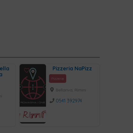
ella
Pizzeria NaPizz
a
Pizzerie
Bellariva, Rimini
ni
0541 392974