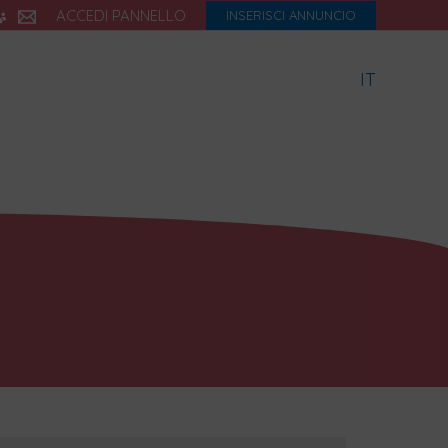
ACCEDI PANNELLO
INSERISCI ANNUNCIO
IT
icette
Dialetto
Storia
eBook
Blog