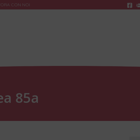
VORA CON NOI
Ricerca
R
ea 85a