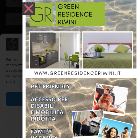
VOGLIO ISCRIVERMI!
Gestisci Consenso
Realizzato da: SH Web - Realizzazione Siti Internet e
Web Marketing Agency Rimini
Per fornire le migliori esperienze, utilizziamo tecnologie come i cookie per
memorizzare e/o accedere alle informazioni del dispositivo. Il consenso a
queste tecnologie ci permetterà di elaborare dati come il comportamento di
navigazione o ID unici su questo sito. Non acconsentire o ritirare il consenso
può influire negativamente su alcune caratteristiche e funzioni.
Accetta
Nega
Visualizza le preferenze