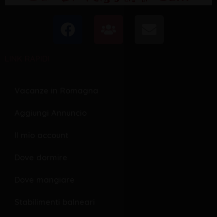
F
U
E
a
s
n
c
e
v
LINK RAPIDI
e
r
e
b
s
l
o
o
Vacanze in Romagna
o
p
Aggiungi Annuncio
k
e
Il mio account
Dove dormire
Dove mangiare
Stabilimenti balneari