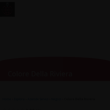
Vai
Main
RomagnaZone
al
Men
contenuto
Colore Della Riviera
Home
»
Esplora
»
Aziende Servizi
»
Negozi
»
Colore Della Riviera