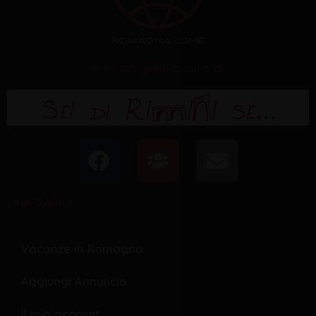
è un progetto a cura di
F
U
E
a
s
n
c
e
v
LINK RAPIDI
e
r
e
b
s
l
o
o
Vacanze in Romagna
o
p
Aggiungi Annuncio
k
e
Il mio account