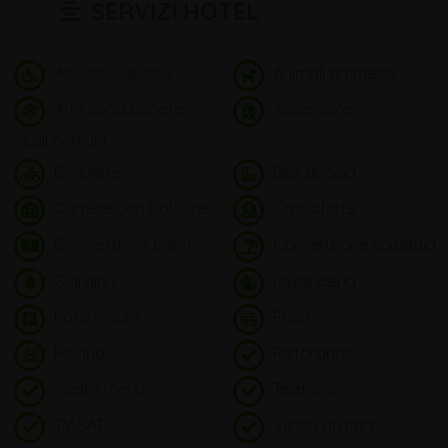
SERVIZI HOTEL
Accesso disabili
Animali ammessi
Aria condizionata
Ascensore
locali comuni
Biciclette
Box doccia
Camere con balcone
Cassaforte
Convenzione parchi
Convenzione spiaggia
Giardino
Lavanderia
Parcheggio
Phon
Piscina
Ristorante
Scelta menù
Telefono
TV SAT
Vicino al mare