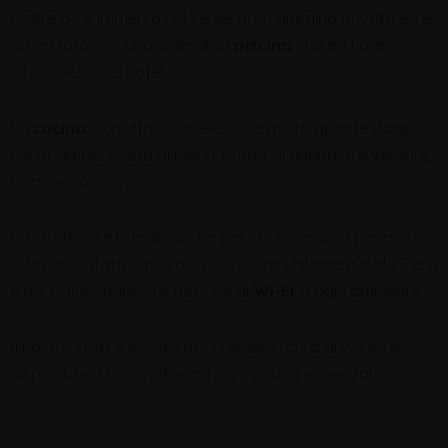
L’albergo è immerso nel verde di un giardino privato ed è
attrezzato con una splendida
piscina
che è il fiore
all’occhiello dell’hotel.
La
cucina
è un’altra di quelle cose molto gradite dagli
ospiti: ampia scelta di menù, buffet di antipasti e verdure,
frutta e contorni.
La struttura è l’ideale anche per chi soggiorna per motivi
di lavoro, infatti si trova a pochissimi chilometri dalla Fiera
e dal Palacongressi e dispone di
Wi-Fi
in ogni ambiente.
Il nostro staff è pronto per prendersi cura di voi ed è
disponibile a rispondere ad ogni vostra esigenza!