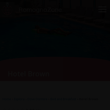
Vai
Main
RomagnaZone
al
Men
contenuto
Hotel Brown
Home
»
Esplora
»
Dove Dormire
»
Bed and Breakfast
»
Hotel Brown