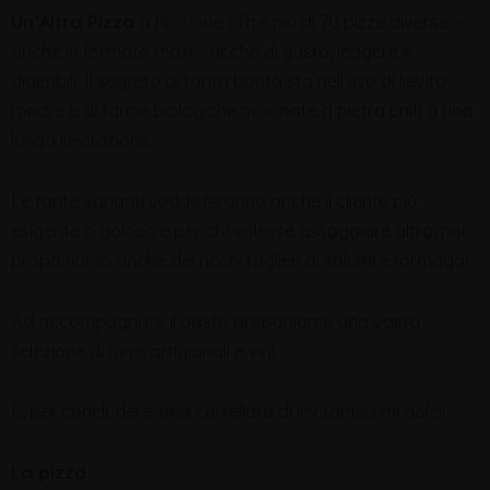
Un’Altra Pizza
a Riccione offre più di 70 pizze diverse –
anche in formato maxi – ricche di gusto, leggere e
digeribili. Il segreto di tanta bontà sta nell’uso di lievito
madre e di farine biologiche macinate a pietra uniti a una
lunga lievitazione.
Le tante varianti soddisferanno anche il cliente più
esigente o goloso e per chi volesse assaggiare altro, noi
proponiamo anche dei ricchi taglieri di salumi e formaggi.
Ad accompagnare il pasto proponiamo una vasta
selezione di birre artigianali e vini.
E, per concludere, una carrellata di invitantissimi dolci!
La pizza