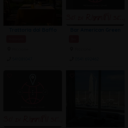
Trattoria dal Baffo
Bar American Green
Ristoranti
Bar
Riccione
Riccione
541081047
0541 692462