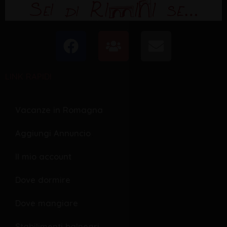
F
U
E
a
s
n
c
e
v
LINK RAPIDI
e
r
e
b
s
l
o
o
Vacanze in Romagna
o
p
Aggiungi Annuncio
k
e
Il mio account
Dove dormire
Dove mangiare
Stabilimenti balneari