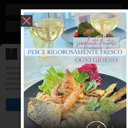
VOGLIO ISCRIVERMI!
Gestisci Consenso
Realizzato da: SH Web - Realizzazione Siti Internet e
Web Marketing Agency Rimini
Per fornire le migliori esperienze, utilizziamo tecnologie come i cookie per
memorizzare e/o accedere alle informazioni del dispositivo. Il consenso a
queste tecnologie ci permetterà di elaborare dati come il comportamento di
navigazione o ID unici su questo sito. Non acconsentire o ritirare il consenso
può influire negativamente su alcune caratteristiche e funzioni.
Accetta
Nega