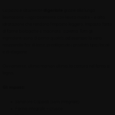
La pizza è altamente
d
igeribile
grazie alla lunga
lievitazione – rigorosamente con lievito madre – e alta
idratazione che rendono l’impasto leggero. Impasto fatto
di farine biologiche e macinate a pietra. Tutti gli
ingredienti sono di prima qualità, ad esempio la vera
mozzarella fior di latte, prediligendo i prodotti tipici locali
e di stagione.
Ovviamente, ultima ma non ultima, la cottura nel forno a
legna.
Gli impasti
Senatore Cappelli (semi integrale)
Farina integrale + crusca