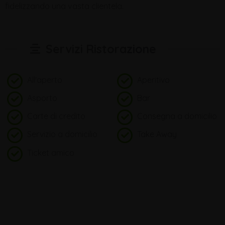
fidelizzando una vasta clientela.
Servizi Ristorazione
All'aperto
Aperitivo
Asporto
Bar
Carte di credito
Consegna a domicilio
Servizio a domicilio
Take Away
Ticket amico