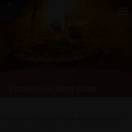
Vai
Main
RomagnaZone
al
Men
contenuto
Pizzeria Un'altra pizza
Home
»
Esplora
»
Dove Mangiare
»
Pizzerie
»
Pizzeria Un’altra pizza