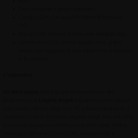
Mazì
Farro integrale + grano spezzato
Canapa (20% canapa, 80% farina di forza bio
“00”)
Impasto alla romana (farina semi integrale bio)
Cereali misti (orzo, avena, segale, mais, grano
tenero con aggiunta di soia, semi di lino e sesamo
in % variabili)
L’ospitalità
Un’Altra pizza
nasce grazie all’esperienza e alla
lungimiranza di
Luigino Angeli
il quale ha cominciato la
sua carriera all’inizio degli anni ’90 a Rimini imparando a
soddisfare i clienti anche più esigenti. Negli anni, si è fatto
le ossa per poi aprire Un’Altra pizza a Riccione: centro
nevralgico del turismo nazionale, conquistando e