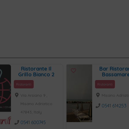
Ristorante Il
Bar Ristora
Grillo Bianco 2
Bassamar
Ristoranti
Ristoranti
Via Arsiano 9 ,
Misano Adriat
Misano Adriatico
0541 614253
47843, Italy
0541 600745