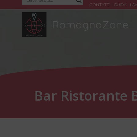
Vai
CONTATTI
|
GUIDA
|
LA
al
RomagnaZone
contenuto
Bar Ristorante