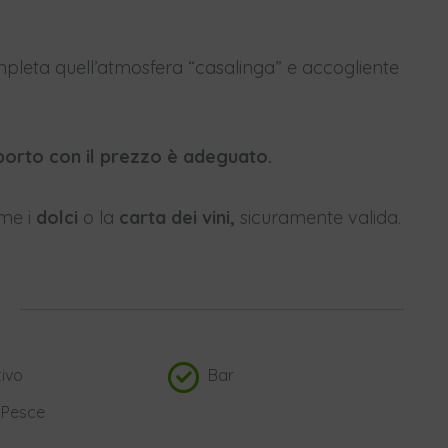
leta quell’atmosfera “casalinga” e accogliente
porto con il prezzo è adeguato.
ome i
dolci
o la
carta dei vini,
sicuramente valida.
ivo
Bar
Pesce