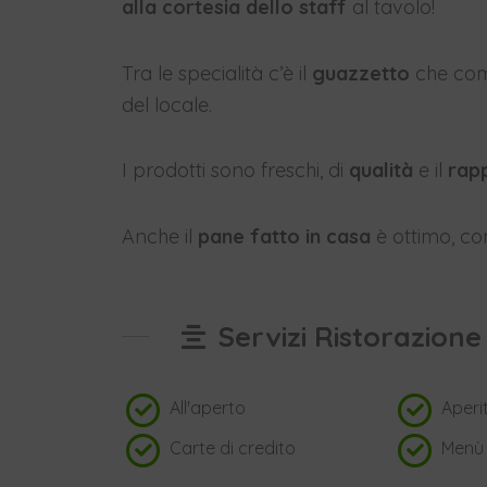
alla cortesia dello staff
al tavolo!
Tra le specialità c’è il
guazzetto
che comp
del locale.
I prodotti sono freschi, di
qualità
e il
rap
Anche il
pane fatto in casa
è ottimo, c
Servizi Ristorazione
All'aperto
Aperit
Carte di credito
Menù 