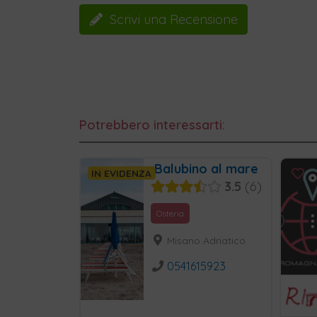
Scrivi una Recensione
Potrebbero interessarti:
Balubino al mare
IN EVIDENZA
3.5
6
Osteria
Misano Adriatico
0541615923