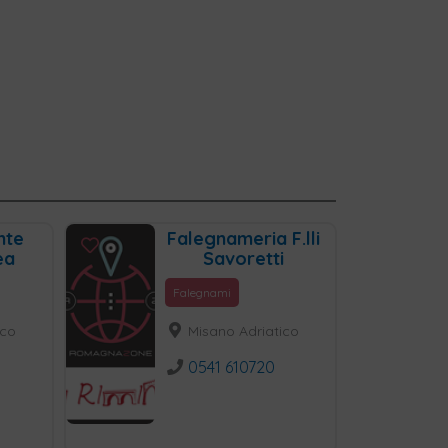
nte
Falegnameria F.lli
ea
Savoretti
Falegnami
ico
Misano Adriatico
0541 610720