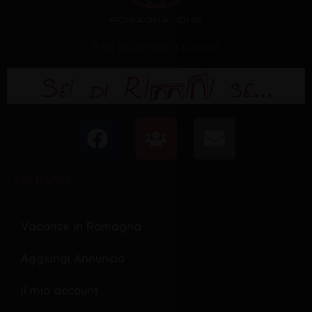
è un progetto a cura di
F
U
E
a
s
n
c
e
v
LINK RAPIDI
e
r
e
b
s
l
o
o
Vacanze in Romagna
o
p
Aggiungi Annuncio
k
e
Il mio account