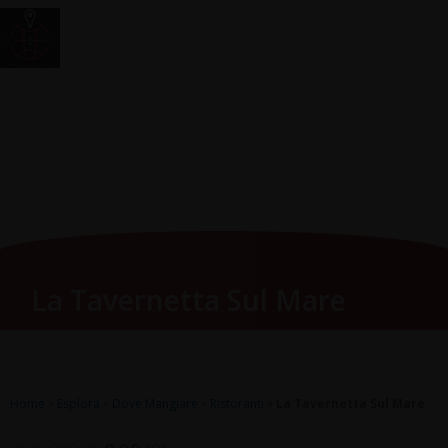
Vai
Main
RomagnaZone
al
Men
contenuto
La Tavernetta Sul Mare
Home
»
Esplora
»
Dove Mangiare
»
Ristoranti
»
La Tavernetta Sul Mare