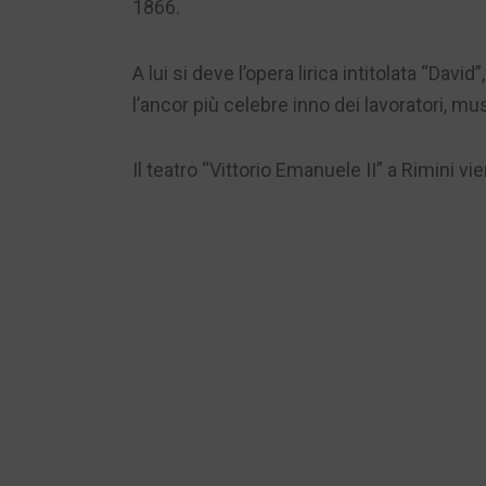
1866.
A lui si deve l’opera lirica intitolata “Dav
l’ancor più celebre inno dei lavoratori, mus
Il teatro “Vittorio Emanuele II” a Rimini v