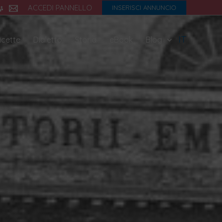
ACCEDI PANNELLO
INSERISCI ANNUNCIO
IT
icette
Dialetto
Storia
eBook
Blog