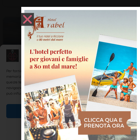
SCOPRI RIMINI E LA ROMAGNA
Gestisci Consenso
Per fornire le migliori esperienze, utilizziamo tecnologie come i cookie per
memorizzare e/o accedere alle informazioni del dispositivo. Il consenso a
queste tecnologie ci permetterà di elaborare dati come il comportamento di
navigazione o ID unici su questo sito. Non acconsentire o ritirare il consenso
può influire negativamente su alcune caratteristiche e funzioni.
Romagna. Oltre alle spiagge c’è di più!
Accetta
L’entroterra romagnolo è una terra di sorprendenti contrasti e
profonde tradizioni, un mosaico di paesaggi collinari, borghi
Nega
medievali, fortezze antiche e una natura incontaminata che
invita all’esplorazione. Distaccandosi dalla vivace costa adriatica,
Visualizza le preferenze