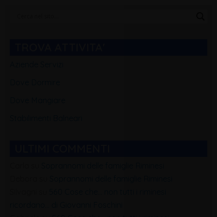
Categorie
Blog
TROVA ATTIVITA'
Aziende Servizi
Dove Dormire
Dove Mangiare
Stabilimenti Balneari
ULTIMI COMMENTI
Carla
su
Soprannomi delle famiglie Riminesi
Debora
su
Soprannomi delle famiglie Riminesi
Silvagni
su
560 Cose che… non tutti i riminesi
ricordano… di Giovanni Foschini