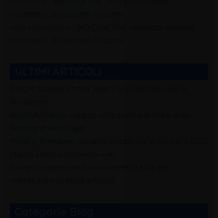
Gabriele
su
560 Cose che… non tutti i riminesi
ricordano… di Giovanni Foschini
alfio squadrani
su
560 Cose che… non tutti i riminesi
ricordano… di Giovanni Foschini
ULTIMI ARTICOLI
Perchè scegliere hotel Veliero e Hotel tres Jolie a
Rivazzurra
Gusto Adriatico: viaggio nella cucina di mare dalla
Romagna alla Puglia
Hotel in Romagna avranno pubblicità gratis per il 2025
Marco Eletto consulente web
Come scegliere una buona impresa edile per
ristrutturare un hotel a Rimini
Categorie Blog