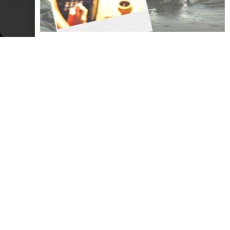
l’entroterra offre un ritmo di vita più tranquillo,
Cookie Policy
Dichiarazione sulla Privacy
LEGGI TUTTO »
SCOPRI RIMINI E LA ROMAGNA
Perché Rimini?
Perché Rimini? Me lo chiedono tanti austriaci che si fermano al