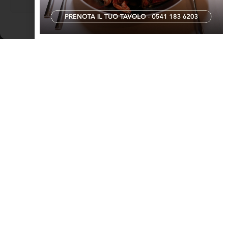
Visualizza le preferenze
Cookie Policy
Dichiarazione sulla Privacy
Università degli studi della Repubblica di
San Marino
San Marino ama distinguersi, ama lasciarsi notare e
sorprendere, ed anche nel campo istruzione riesce a lasciare
impresso un proprio marchio. L’Università degli Studi della
Repubblica di San Marino è stata istituita con la legge n.127 del
31 ottobre 1985 dai
LEGGI TUTTO »
TERRITORIO ROMAGNOLO