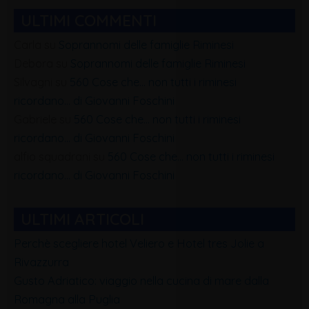
ULTIMI COMMENTI
Carla
su
Soprannomi delle famiglie Riminesi
Debora
su
Soprannomi delle famiglie Riminesi
Silvagni
su
560 Cose che… non tutti i riminesi
ricordano… di Giovanni Foschini
Gabriele
su
560 Cose che… non tutti i riminesi
ricordano… di Giovanni Foschini
alfio squadrani
su
560 Cose che… non tutti i riminesi
ricordano… di Giovanni Foschini
ULTIMI ARTICOLI
Perchè scegliere hotel Veliero e Hotel tres Jolie a
Rivazzurra
Gusto Adriatico: viaggio nella cucina di mare dalla
Romagna alla Puglia