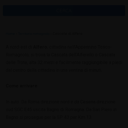
CERCA
Home
»
Territorio romagnolo
»
Cascate di Alfero
A nord-est di
Alfero
, cittadina nell’Appennino Tosco-
Romagnolo, si trova la Cascata dell’Alferello o Cascata
delle Trote, alta 32 metri e facilmente raggiungibile a piedi
dal centro della cittadina in una ventina di minuti.
Come arrivare
In auto: Da Roma direzione nord e da Cesena direzione
sud SGC E45 uscita Bagno di Romagna. Da San Piero in
Bagno si prosegue per la SP 43 per Km 13.