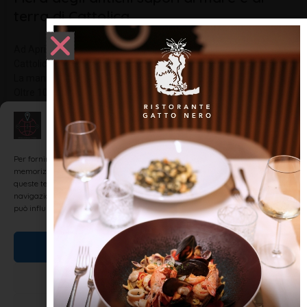
terra di Cattolica
Ad Aprile, ogni anno, nella storica Piazza Primo Maggio di
Cattolica, ha luogo la ‘Fiera degli antichi sapori – di mare e terra’.
La manifestazione è diventata una festa di lunga tradizione.
Oltre 100 aziende locali presentano i loro prodotti tipici
Gestisci Consenso
LEGGI TUTTO »
Per fornire le migliori esperienze, utilizziamo tecnologie come i cookie per
memorizzare e/o accedere alle informazioni del dispositivo. Il consenso a
queste tecnologie ci permetterà di elaborare dati come il comportamento di
navigazione o ID unici su questo sito. Non acconsentire o ritirare il consenso
SAN MARINO
può influire negativamente su alcune caratteristiche e funzioni.
Accetta
Nega