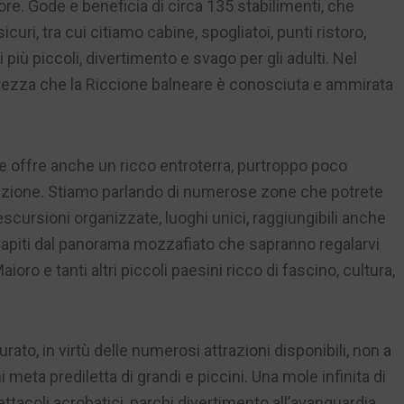
ore. Gode e beneficia di circa 135 stabilimenti, che
uri, tra cui citiamo cabine, spogliatoi, punti ristoro,
 più piccoli, divertimento e svago per gli adulti. Nel
zza che la Riccione balneare è conosciuta e ammirata
one offre anche un ricco entroterra, purtroppo poco
zione. Stiamo parlando di numerose zone che potrete
scursioni organizzate, luoghi unici, raggiungibili anche
rapiti dal panorama mozzafiato che sapranno regalarvi
ro e tanti altri piccoli paesini ricco di fascino, cultura,
ato, in virtù delle numerosi attrazioni disponibili, non a
 meta prediletta di grandi e piccini. Una mole infinita di
ttacoli acrobatici, parchi divertimento all’avanguardia,