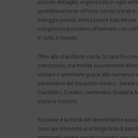
piccolo dettaglio, organizzata in ogni sett
quotidianamente offrono servizi mirati e sic
noleggio pedalò, attrezzature ludiche per i
complesso possiamo affermare con certe
in tutto il mondo.
Oltre alla sfavillante costa, la cara Ricci
conosciuto, ma merita sicuramente atten
visitare e ammirare grazie alle numerosi e
servendosi del trasporto urbano. Sarete 
Casteldici, Coriano, Gemmano, Gradana, Maio
storio e mistero.
Riccione è la meta del divertimento assicur
caso qui troverete una lunga lista di parchi
attrazioni uniche, parchi acquatici con spe