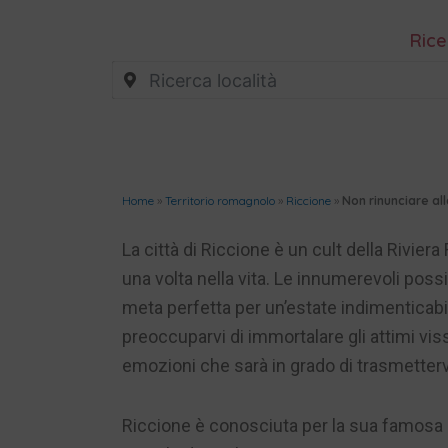
Rice
Home
»
Territorio romagnolo
»
Riccione
»
Non rinunciare all
La città di Riccione è un cult della Rivie
una volta nella vita. Le innumerevoli possib
meta perfetta per un’estate indimenticabil
preoccuparvi di immortalare gli attimi viss
emozioni che sarà in grado di trasmetterv
Riccione è conosciuta per la sua famosa s