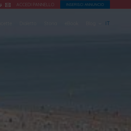
ACCEDI PANNELLO
INSERISCI ANNUNCIO
IT
icette
Dialetto
Storia
eBook
Blog