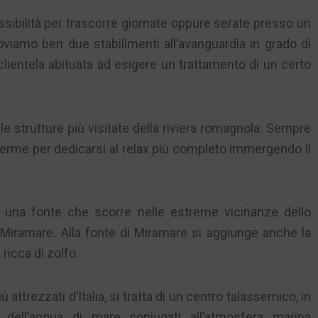
ssibilità per trascorre giornate oppure serate presso un
oviamo ben due stabilimenti all’avanguardia in grado di
a clientela abituata ad esigere un trattamento di un certo
e strutture più visitate della riviera romagnola. Sempre
 terme per dedicarsi al relax più completo immergendo il
a una fonte che scorre nelle estreme vicinanze dello
Miramare. Alla fonte di Miramare si aggiunge anche la
ricca di zolfo.
ù attrezzati d’Italia, si tratta di un centro talassemico, in
 dell’acqua di mare coniugati all’atmosfera marina