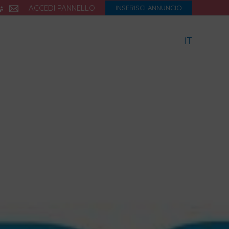
ACCEDI PANNELLO
INSERISCI ANNUNCIO
IT
icette
Dialetto
Storia
eBook
Blog