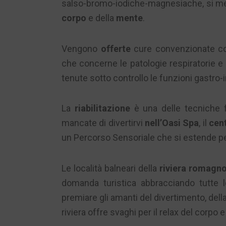
salso-bromo-iodiche-magnesiache, si mes
corpo
e della
mente
.
Vengono
offerte
cure convenzionate con 
che concerne le patologie respiratorie e
tenute sotto controllo le funzioni gastro-in
La
riabilitazione
è una delle tecniche f
mancate di divertirvi
nell’Oasi Spa
, il
cen
un Percorso Sensoriale che si estende per
Le località balneari della
riviera romagno
domanda turistica abbracciando tutte le 
premiare gli amanti del divertimento, della 
riviera offre svaghi per il relax del corpo 