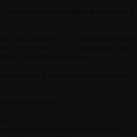
 consiglio dei XII della
Repubblica di San Marino
, gli
 voto.
rgano del consiglio dei XII è un’istituzione originale
e per la prima nel 1491. Fu la legge 5 giugno 1923 n.
diziarie e di giustizia amministrativa.
a solo competenze di ordine amministrativo che possono
ili da parte di forestieri
i
bili
va delle società non commerciali e delle fondazioni