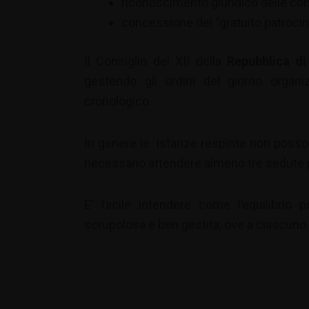
riconoscimento giuridico delle com
concessione del “gratuito patrocini
Il Consiglio dei XII della
Repubblica d
gestendo gli ordini del giorno organ
cronologico.
In genere le istanze respinte non posso
necessario attendere almeno tre sedute pe
E’ facile intendere come l’equilibrio
scrupolosa e ben gestita, ove a ciascuno sp