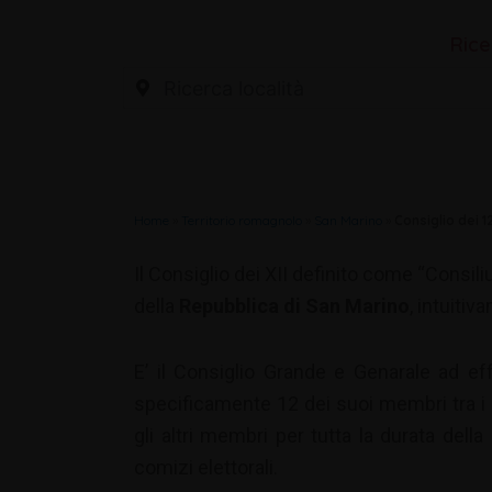
Rice
Home
»
Territorio romagnolo
»
San Marino
»
Consiglio dei 1
Il Consiglio dei XII definito come “Consi
della
Repubblica di San Marino
, intuiti
E’ il Consiglio Grande e Genarale ad effe
specificamente 12 dei suoi membri tra i s
gli altri membri per tutta la durata del
comizi elettorali.