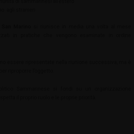
unità di sammarinesi all’estero
o agli stranieri
i San Marino
si riunisce in media una volta al mese
izzati in pratiche che vengono esaminate in ordine
no essere ripresentate nella riunione successiva, ma è
r riproporre l’oggetto.
 politico Sammarinese si fondi su un organizzazione
etta il proprio ruolo e le proprie priorità.