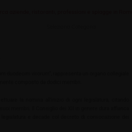
rca aziende, ristoranti, professioni e spiagge in Ro
Seleziona Categoria
2
lium duodecim virorum”, rappresenta un organo collegiale
vamente composto da dodici membri.
ttuare la nomina all’inizio di ogni legislatura, citando
uoi membri. Il Consiglio dei XII in genere dura affianca
la legislatura e decade col decreto di convocazione dei