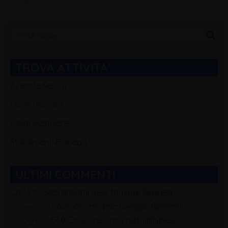
Categorie
Blog
TROVA ATTIVITA'
Aziende Servizi
Dove Dormire
Dove Mangiare
Stabilimenti Balneari
ULTIMI COMMENTI
Carla
su
Soprannomi delle famiglie Riminesi
Debora
su
Soprannomi delle famiglie Riminesi
Silvagni
su
560 Cose che… non tutti i riminesi