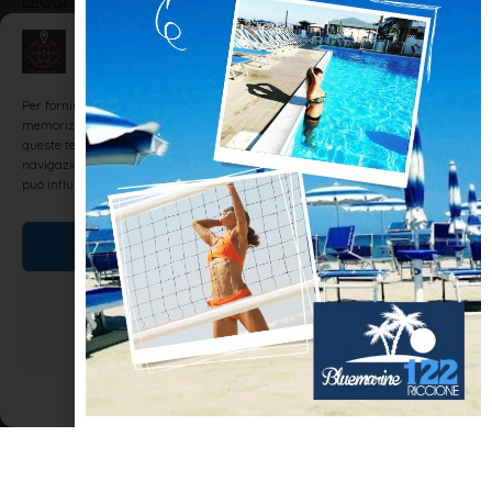
LEGGI TUTTO »
Gestisci Consenso
Per fornire le migliori esperienze, utilizziamo tecnologie come i cookie per
DIALETTO E TRADIZIONI
memorizzare e/o accedere alle informazioni del dispositivo. Il consenso a
queste tecnologie ci permetterà di elaborare dati come il comportamento di
navigazione o ID unici su questo sito. Non acconsentire o ritirare il consenso
può influire negativamente su alcune caratteristiche e funzioni.
Accetta
Nega
Visualizza le preferenze
I lupini a Rimini
Cookie Policy
Dichiarazione sulla Privacy
Dedico questo mio racconto dialettale inedito (con traduzione in
lingua). a chi ha il dialetto nella mente e le cuore, come i ricordi
che si porta dentro… Luciano Monti “ i luvein …” Quant ca sera un