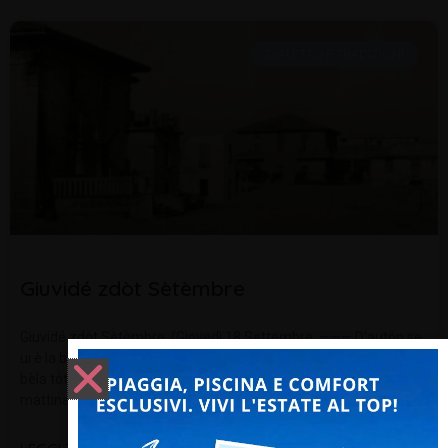
DIALETTO E TRADIZIONI
Giuvidé zdòt Sètèmbre
Giuvidé zdòt Sètèmbre. (Giovedì 18 Settembre. ——— D’autón se
ui è la brèina e piov èintra la matèina,se invézi uiè la rugièda l’è
bèla tóta la zurnèda. In autunno se c’è la brina piove entro la
mattina,se invece c’è la