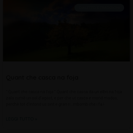
DIALETTO E TRADIZIONI
Quant che casca na foja
” Quant che casca na foja ” Quant che casca da un elbri na foja
zala cumè un sol d’agost, e per che ut casca e mond mados,
perchè tot d’intond us sint e gran ri…mbomb che i fa i
LEGGI TUTTO »