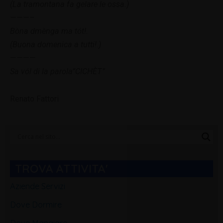
(La tramontana fa gelare le ossa.)
———–
Bòna dmènga ma tót!.
(Buona domenica a tutti!.)
————
Sa vól di la parola”CICHÈT”
Renato Fattori
Categorie
Blog
TROVA ATTIVITA'
Aziende Servizi
Dove Dormire
Dove Mangiare