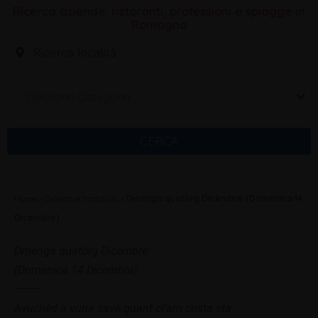
Ricerca aziende, ristoranti, professioni e spiagge in
Romagna
Seleziona Categoria
CERCA
Home
»
Dialetto e tradizioni
»
Dmènga quatòrg Dicèmbre (Domenica 14
Dicembre)
Dmènga quatòrg Dicèmbre
(Domenica 14 Dicembre)
———
Avuchèd a vuria savè quant cl’am costa sta