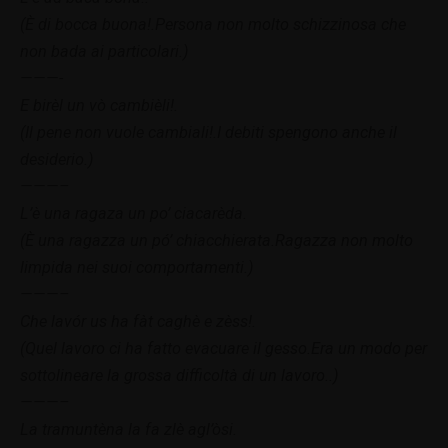
(È di bocca buona!.Persona non molto schizzinosa che
non bada ai particolari.)
———-
E birèl un vò cambièli!.
(Il pene non vuole cambiali!.I debiti spengono anche il
desiderio.)
———–
L’è una ragaza un po’ ciacarèda.
(È una ragazza un pó’ chiacchierata.Ragazza non molto
limpida nei suoi comportamenti.)
———–
Che lavór us ha fàt caghè e zèss!.
(Quel lavoro ci ha fatto evacuare il gesso.Era un modo per
sottolineare la grossa difficoltà di un lavoro..)
———–
La tramuntèna la fa zlè agl’òsi.