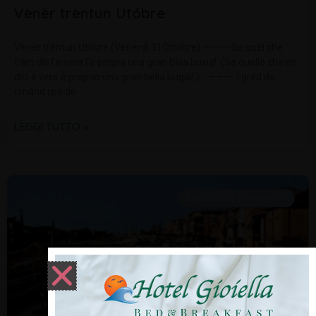
Vènèr trèntun Utóbre
Vènèr trèntun Utóbre (Venerdì 31Ottobre) ———- Se quèl che
t’àm dís l’è vèra l’è pròpia una gran bèla busia!. (Se quello che mi
dici è vero è proprio una gran bella bugia!.)… ———- I grèd de
cmànd i pó de
LEGGI TUTTO »
DIALETTO E TRADIZIONI