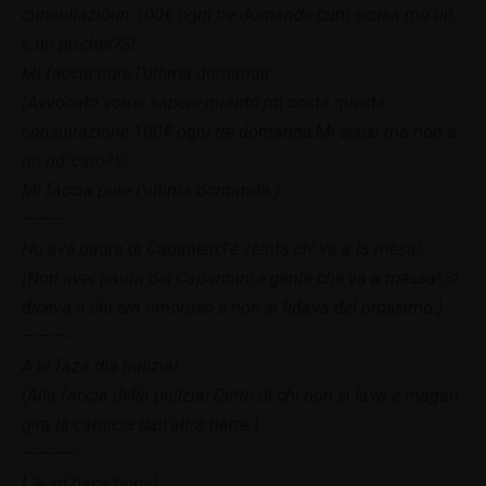
cunsultaziòun:100€ ogni tre domande.cum scusa mo un
è un po’chèr?Sì.
Mi faccia pure l’ultima domanda.
(Avvocato vorrei sapere quanto mi costa questa
consultazione:100€ ogni tre domande.Mi scusi ma non è
un pó’ caro?Si.
Mi faccia pure l’ultima domanda.)
———-
Nu avè paura di Capanèin;l’è zèinta ch’ va a la mèsa!.
(Non aver paura dei Capannini;è gente che va a messa!.Si
diceva a chi era timoroso e non si fidava del prossimo.)
———-
A la fàza dla pulizia!.
(Alla faccia della pulizia!.Detto di chi non si lava e magari
gira la camicia dall’altra parte.)
————
L’è ad bäca bóna!.