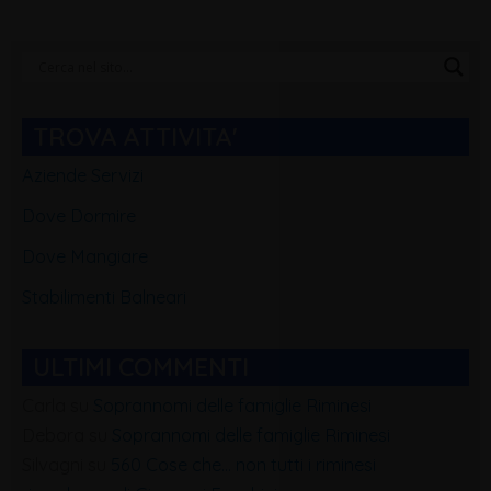
Categorie
Blog
TROVA ATTIVITA'
Aziende Servizi
Dove Dormire
Dove Mangiare
Stabilimenti Balneari
ULTIMI COMMENTI
Carla
su
Soprannomi delle famiglie Riminesi
Debora
su
Soprannomi delle famiglie Riminesi
Silvagni
su
560 Cose che… non tutti i riminesi