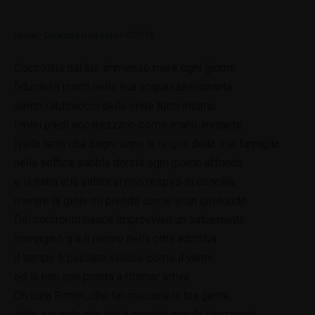
Home
»
Dialetto e tradizioni
»
OSPITE
Coccolata dal tuo immenso mare ogni giorno
fiduciosa nuoto nella sua acqua rassicurante
sento l’abbraccio delle onde tutto intorno
i miei piedi accarezzano come mano invitante.
Nella terra che bagni sono le origini della mia famiglia
nella soffice sabbia dorata ogni giorno affondo
e la natia aria salata al mio respiro si concilia
mentre la gioia mi prende come in un girotondo.
Dal confronto nasce improvviso un turbamento
immagino già il rientro nella città adottiva
il tempo è passato veloce come il vento
ed io non son pronta a ritornar attiva.
Oh cara Rimini, che fai speciale la tua gente,
dallo sguardo che brilla quando guarda l’orizzonte