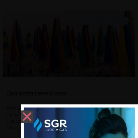
DIALETTO E TRADIZIONI
Giornata tenebrosa
Giornata tenebrosa con nuvole minacciose di pioggia, pronta a
bagnare e mettere lacrime sui visi , e i corpi accarezzati dall’ aria
di questo autunno appena iniziato danzano con nuovi colori. I
miei sono nuovi intensi e unici e prendono