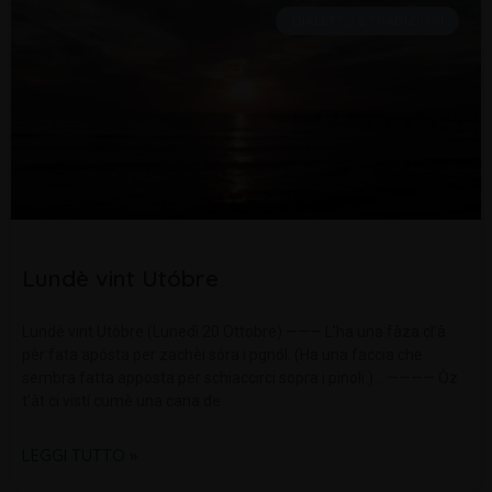
DIALETTO E TRADIZIONI
Lundè vint Utóbre
Lundè vint Utóbre (Lunedì 20 Ottobre) ——— L’ha una fàza cl’à
pèr fata apósta per zachèi sóra i pgnól. (Ha una faccia che
sembra fatta apposta per schiaccirci sopra i pinoli.)… ———— Òz
t’àt ci vistí cumè una cana de
LEGGI TUTTO »