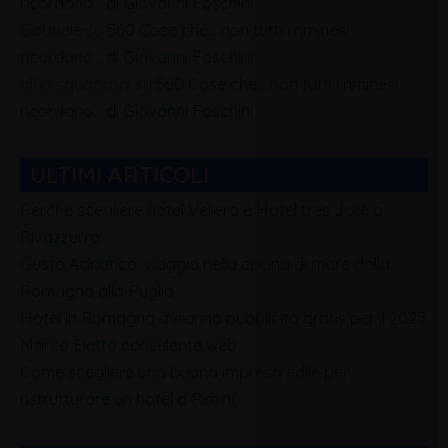
ricordano… di Giovanni Foschini
Gabriele
su
560 Cose che… non tutti i riminesi
ricordano… di Giovanni Foschini
alfio squadrani
su
560 Cose che… non tutti i riminesi
ricordano… di Giovanni Foschini
ULTIMI ARTICOLI
Perchè scegliere hotel Veliero e Hotel tres Jolie a
Rivazzurra
Gusto Adriatico: viaggio nella cucina di mare dalla
Romagna alla Puglia
Hotel in Romagna avranno pubblicità gratis per il 2025
Marco Eletto consulente web
Come scegliere una buona impresa edile per
ristrutturare un hotel a Rimini