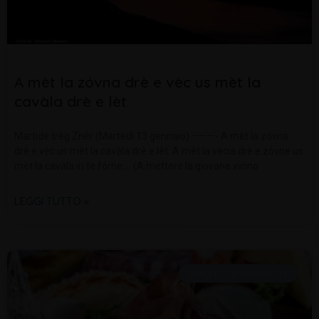
A mèt la zóvna drè e vèc us mèt la
cavàla drè e lèt
Martidé trèg Znèr (Martedì 13 gennaio) ———- A mèt la zóvna
drè e vèc us mèt la cavàla drè e lèt. A mèt la vècia drè e zóvne us
mèt la cavàla in te fórne.… (A mettere la giovane vicino
LEGGI TUTTO »
DIALETTO E TRADIZIONI