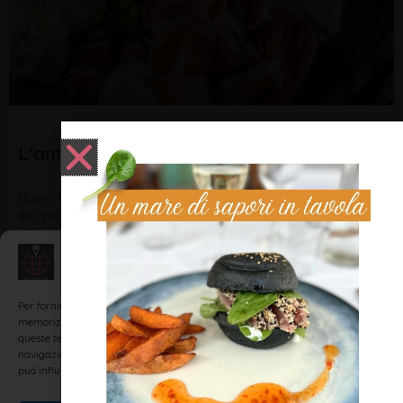
L’antipàst mèza frighèda
Quand la tèvula la cèma, u jè chi ch’u n’à féma, sa ch’jèltre ch’i và
dré, per dì: listès ènca mè! Dimpèt m’una rustida, j’arvènza
sèinza aptida, j fà sègn ch’lan gni va, mè ch’a pèins cum ch’us fà.
Per
Gestisci Consenso
LEGGI TUTTO »
Per fornire le migliori esperienze, utilizziamo tecnologie come i cookie per
memorizzare e/o accedere alle informazioni del dispositivo. Il consenso a
queste tecnologie ci permetterà di elaborare dati come il comportamento di
navigazione o ID unici su questo sito. Non acconsentire o ritirare il consenso
può influire negativamente su alcune caratteristiche e funzioni.
DIALETTO E TRADIZIONI