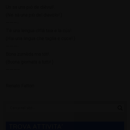
Un sa una pió de dièvul!.
(Ne sà una più del diavolo!.)
———-
T’é una lengua ch’là taia e la cùs!.
(Hai una lingua che taglia e cuce!.)
———-
Bòna zurnèda ma tót!.
(Buona giornata a tutti!.)
———–
Renato Fattori
Categorie
Blog
TROVA ATTIVITA'