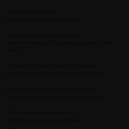
———-
Quèl l’è un clà l’òc lòngh!.
(Quello è uno che ha l’occhio lungo!.)
———-
L’ha una màsa d’interès ad tót al ràzi!.
(Ha molti interessi di tutti i generi-anche verso l’altro
sesso!.)
———
Un sumar e zérca sèmpra un brèch per gràtès.
(Un somaro cerca sempre un asino per grattarsi.)
———-
E marid dla Dèlina l’è un che us dà d’atòrna!.
(Il marito dell’Adele è uno che si impegna molto!.)
———-
L’è pió sfurunèd d’un chèn tla cìsa.
(È più sfortunato di un cane in chiesa.)
———-