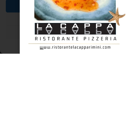
Accetta
Nega
Visualizza le preferenze
Cookie Policy
Dichiarazione sulla Privacy
Martidé sèg Sètèmbre
Martidé sèg Sètèmbre. (Martedì 16 Settembre.) ——— Líga e
bréch du che vó e padròun. (Lega il somaro dove vuole il
padrone.)… ———- E fa la ròda cumè un pavòun. (Fà la ruota
come un pavone.) ——— Òz te nu
LEGGI TUTTO »