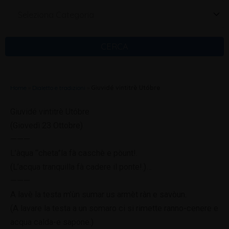
Seleziona Categoria
CERCA
Home
»
Dialetto e tradizioni
»
Giuvidé vintitrè Utóbre
Giuvidé vintitrè Utóbre
(Giovedì 23 Ottobre)
———
L’àqua “cheta”la fà caschè e pòunt!.
(L’acqua tranquilla fà cadere il ponte!.)
…
———
A lavè la testa m’ùn sumar us armèt ràn e savòun.
(A lavare la testa a un somaro ci si rimette ranno-cenere e
acqua calda-e sapone.)