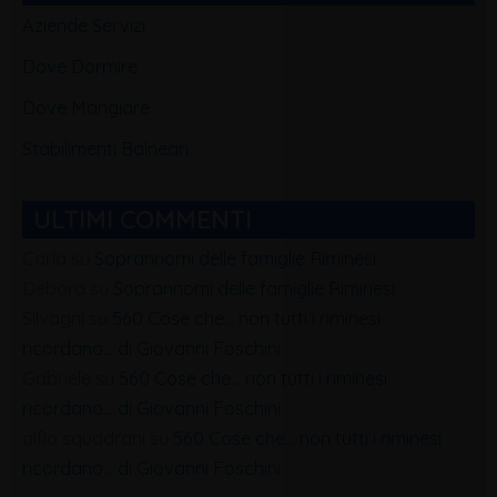
Aziende Servizi
Dove Dormire
Dove Mangiare
Stabilimenti Balneari
ULTIMI COMMENTI
Carla
su
Soprannomi delle famiglie Riminesi
Debora
su
Soprannomi delle famiglie Riminesi
Silvagni
su
560 Cose che… non tutti i riminesi
ricordano… di Giovanni Foschini
Gabriele
su
560 Cose che… non tutti i riminesi
ricordano… di Giovanni Foschini
alfio squadrani
su
560 Cose che… non tutti i riminesi
ricordano… di Giovanni Foschini