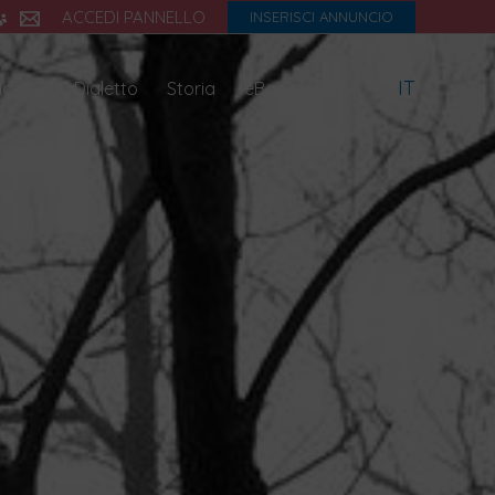
ACCEDI PANNELLO
INSERISCI ANNUNCIO
IT
icette
Dialetto
Storia
eBook
Blog