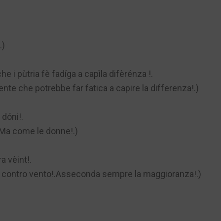
.)
e i pùtria fè fadíga a capìla difèrénza !.
te che potrebbe far fatica a capire la differenza!.)
 dóni!.
!Ma come le donne!.)
a vèint!.
ai contro vento!.Asseconda sempre la maggioranza!.)