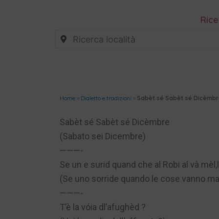
Rice
Home
»
Dialetto e tradizioni
»
Sabèt sé Sabèt sé Dicèmbre:
Sabèt sé Sabèt sé Dicèmbre
(Sabato sei Dicembre)
———-
Se un e surid quand che al Robi al và mèl,l
(Se uno sorride quando le cose vanno male
———-
T’è la vóia dl’afughèd ?