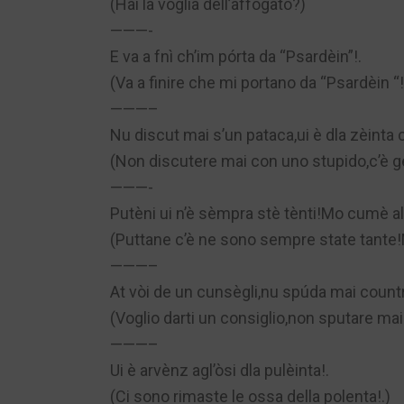
(Hai la voglia dell’affogato?)
———-
E va a fnì ch’im pórta da “Psardèin”!.
(Va a finire che mi portano da “Psardèin “!
———–
Nu discut mai s’un pataca,ui è dla zèinta ch
(Non discutere mai con uno stupido,c’è gen
———-
Putèni ui n’è sèmpra stè tènti!Mo cumè al
(Puttane c’è ne sono sempre state tante
———–
At vòi de un cunsègli,nu spúda mai countr
(Voglio darti un consiglio,non sputare m
———–
Ui è arvènz agl’òsi dla pulèinta!.
(Ci sono rimaste le ossa della polenta!.)