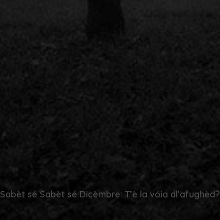
Sabèt sé Sabèt sé Dicèmbre: T’è la vóia dl’afughèd?