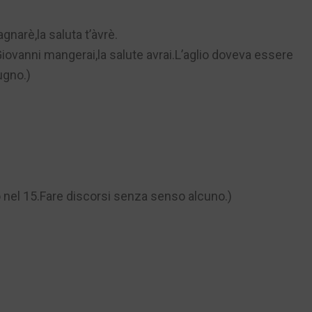
gnarè,la saluta t’àvrè.
Giovanni mangerai,la salute avrai.L’aglio doveva essere
ugno.)
nel 15.Fare discorsi senza senso alcuno.)