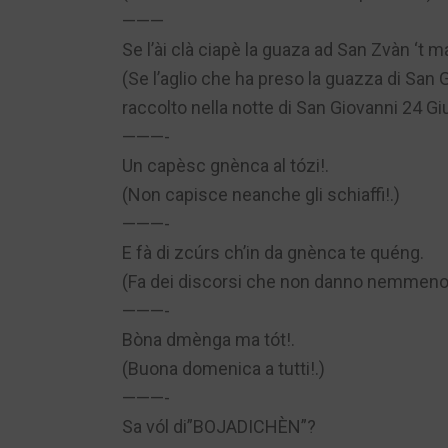
———
Se l’ài clà ciapè la guaza ad San Zvàn ‘t ma
(Se l’aglio che ha preso la guazza di San 
raccolto nella notte di San Giovanni 24 Gi
———-
Un capèsc gnènca al tózi!.
(Non capisce neanche gli schiaffi!.)
———-
E fà di zcúrs ch’in da gnènca te quéng.
(Fa dei discorsi che non danno nemmeno 
———-
Bòna dmènga ma tót!.
(Buona domenica a tutti!.)
———-
Sa vól di”BOJADICHÈN”?