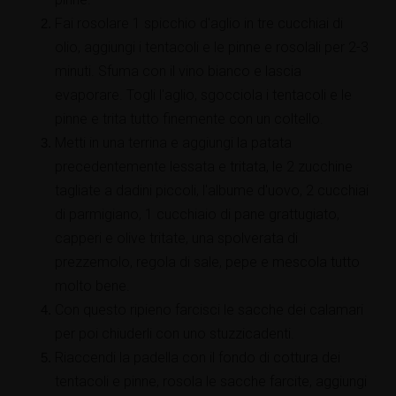
Fai rosolare 1 spicchio d'aglio in tre cucchiai di
olio, aggiungi i tentacoli e le pinne e rosolali per 2-3
minuti. Sfuma con il vino bianco e lascia
evaporare. Togli l'aglio, sgocciola i tentacoli e le
pinne e trita tutto finemente con un coltello.
Metti in una terrina e aggiungi la patata
precedentemente lessata e tritata, le 2 zucchine
tagliate a dadini piccoli, l'albume d'uovo, 2 cucchiai
di parmigiano, 1 cucchiaio di pane grattugiato,
capperi e olive tritate, una spolverata di
prezzemolo, regola di sale, pepe e mescola tutto
molto bene.
Con questo ripieno farcisci le sacche dei calamari
per poi chiuderli con uno stuzzicadenti.
Riaccendi la padella con il fondo di cottura dei
tentacoli e pinne, rosola le sacche farcite, aggiungi