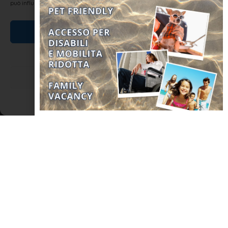
può influire negativamente su alcune caratteristiche e funzioni.
Panpepato
Accetta
Tritare la frutta secca lasciando pezzi grandi, poi tritare il
cioccolato. Unire il cioccolato alla frutta secca dentro una ciotola,
Nega
poi aggiungere l’uvetta (messa precedentemente a mollo in
acqua e poi strizzata). Bollire miele e vino in un tegame, versare
Visualizza le preferenze
LEGGI TUTTO »
Cookie Policy
Dichiarazione sulla Privacy
ENOGASTRONOMIA