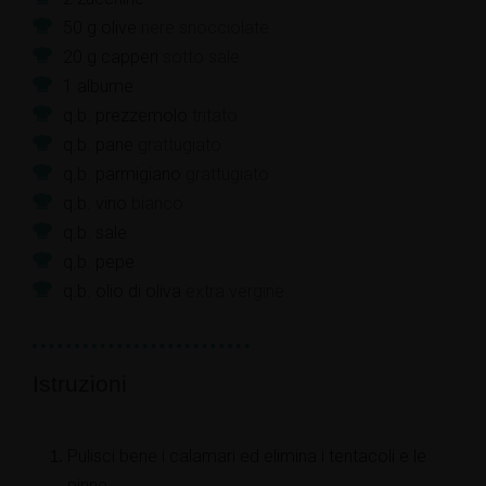
50
g
olive
nere snocciolate
20
g
capperi
sotto sale
1
albume
q.b.
prezzemolo
tritato
q.b.
pane
grattugiato
q.b.
parmigiano
grattugiato
q.b.
vino
bianco
q.b.
sale
q.b.
pepe
q.b.
olio di oliva
extra vergine
Istruzioni
Pulisci bene i calamari ed elimina i tentacoli e le
pinne.