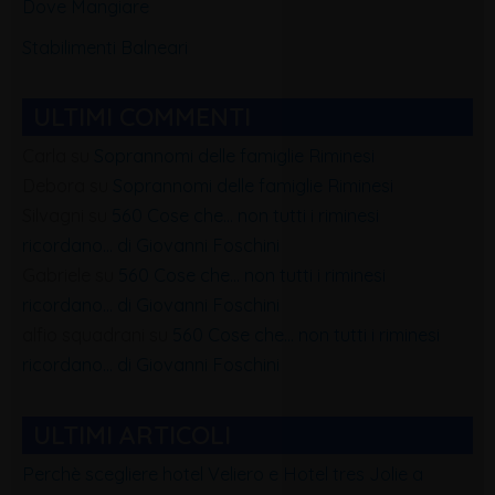
Dove Mangiare
Stabilimenti Balneari
ULTIMI COMMENTI
Carla
su
Soprannomi delle famiglie Riminesi
Debora
su
Soprannomi delle famiglie Riminesi
Silvagni
su
560 Cose che… non tutti i riminesi
ricordano… di Giovanni Foschini
Gabriele
su
560 Cose che… non tutti i riminesi
ricordano… di Giovanni Foschini
alfio squadrani
su
560 Cose che… non tutti i riminesi
ricordano… di Giovanni Foschini
ULTIMI ARTICOLI
Perchè scegliere hotel Veliero e Hotel tres Jolie a