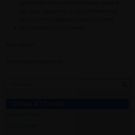
i pomodorini, sfuma con il vino bianco, regola di
sale, pepe, prezzemolo e cuoci 30 minuti circa
con il coperchio (aggiungi acqua se occorre).
Servi nei piatti e porta in tavola.
Buon appetito
Patrizia Ugolini (Ugo Picia)
Categorie
Blog
TROVA ATTIVITA'
Aziende Servizi
Dove Dormire