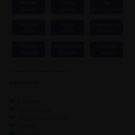
Portata
Cucina
Tag
Secondi
Italiana
pesce, proteine
Difficoltà
Costo
Preparazione
facile
medio
30
minuti
Cottura
Tempo totale
Porzioni
10
minuti
40
minuti
4
persone
Ingredienti
8
calamari
1
spicchio
aglio
300
g
pomodori
ciliegini
1
patata
2
zucchine