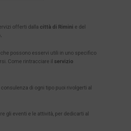
rvizi offerti dalla
città di Rimini
e del
.
e, che possono esservi utili in uno specifico
rsi. Come rintracciare il
servizio
consulenza di ogni tipo puoi rivolgerti al
gli eventi e le attività, per dedicarti al