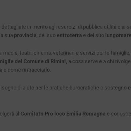
ettagliate in merito agli esercizi di pubblica utilità e ai se
la sua
provincia
, del suo
entroterra
e del suo
lungomare
armacie, teatri, cinema, veterinari e servizi per le famigli
miglie del Comune di Rimini,
a cosa serve e a chi rivolge
 e come rintracciarlo.
 bisogno di aiuto per le pratiche burocratiche o sostegno e 
olgerti al
Comitato Pro loco Emilia Romagna
e conoscere 