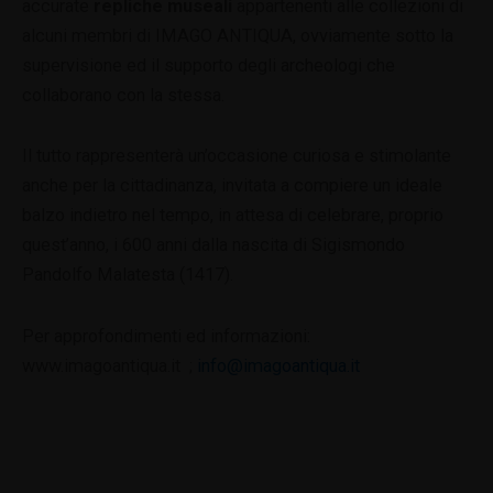
accurate
repliche museali
appartenenti alle collezioni di
alcuni membri di IMAGO ANTIQUA, ovviamente sotto la
supervisione ed il supporto degli archeologi che
collaborano con la stessa.
Il tutto rappresenterà un’occasione curiosa e stimolante
anche per la cittadinanza, invitata a compiere un ideale
balzo indietro nel tempo, in attesa di celebrare, proprio
quest’anno, i 600 anni dalla nascita di Sigismondo
Pandolfo Malatesta (1417).
Per approfondimenti ed informazioni:
www.imagoantiqua.it ;
info@imagoantiqua.it