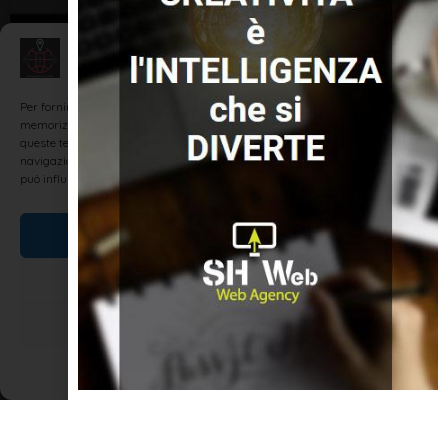
NOTIZIE ED EVENTI IN ROMAGNA
Gestisci Consenso
Per fornire le migliori esperienze, utilizziamo tecnologie come i cookie per
memorizzare e/o accedere alle informazioni del dispositivo. Il consenso a
queste tecnologie ci permetterà di elaborare dati come il comportamento di
navigazione o ID unici su questo sito. Non acconsentire o ritirare il consenso
può influire negativamente su alcune caratteristiche e funzioni.
Accetta
URBAN GAME: La Chiave di TAU
Nega
URBAN GAME con apericena. La Chiave di TAU è un gioco che si
Visualizza le preferenze
svolgerà per tutto il centro storico di Rimini nei giorni di sabato 29
Novembre con ritrovo alle ore 16, domenica 30 Novembre e
Cookie Policy
Dichiarazione sulla Privacy
domenica 7 Dicembre 2014,
LEGGI TUTTO »