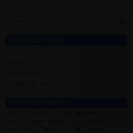
Categorie
Blog
TROVA ATTIVITA'
Aziende Servizi
Dove Dormire
Dove Mangiare
Stabilimenti Balneari
ULTIMI COMMENTI
Carla
su
Soprannomi delle famiglie Riminesi
Debora
su
Soprannomi delle famiglie Riminesi
Silvagni
su
560 Cose che… non tutti i riminesi