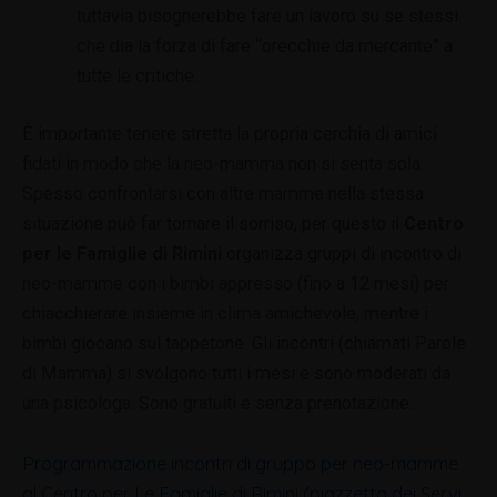
tuttavia bisognerebbe fare un lavoro su se stessi
che dia la forza di fare “orecchie da mercante” a
tutte le critiche.
È importante tenere stretta la propria cerchia di amici
fidati in modo che la neo-mamma non si senta sola.
Spesso confrontarsi con altre mamme nella stessa
situazione può far tornare il sorriso, per questo il
Centro
per le Famiglie di Rimini
organizza gruppi di incontro di
neo-mamme con i bimbi appresso (fino a 12 mesi) per
chiacchierare insieme in clima amichevole, mentre i
bimbi giocano sul tappetone. Gli incontri (chiamati Parole
di Mamma) si svolgono tutti i mesi e sono moderati da
una psicologa. Sono gratuiti e senza prenotazione.
Programmazione incontri di gruppo per neo-mamme
al Centro per Le Famiglie di Rimini (piazzetta dei Servi