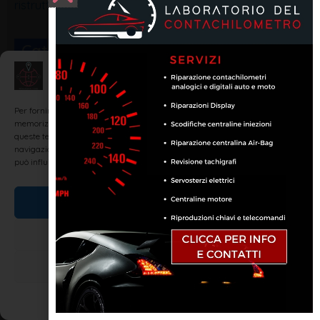
ristrutturare un hotel a Rimini
Categorie Blog
Gestisci Consenso
Per fornire le migliori esperienze, utilizziamo tecnologie come i cookie per
memorizzare e/o accedere alle informazioni del dispositivo. Il consenso a
queste tecnologie ci permetterà di elaborare dati come il comportamento di
navigazione o ID unici su questo sito. Non acconsentire o ritirare il consenso
può influire negativamente su alcune caratteristiche e funzioni.
Accetta
Nega
Visualizza le preferenze
Cookie Policy
Dichiarazione sulla Privacy