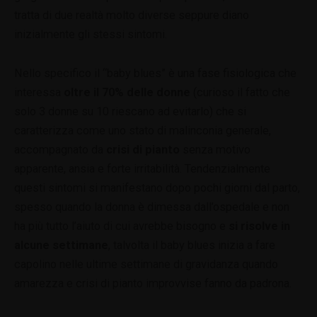
tratta di due realtà molto diverse seppure diano
inizialmente gli stessi sintomi.
Nello specifico il “baby blues” è una fase fisiologica che
interessa
oltre il 70% delle donne
(curioso il fatto che
solo 3 donne su 10 riescano ad evitarlo) che si
caratterizza come uno stato di malinconia generale,
accompagnato da
crisi di pianto
senza motivo
apparente, ansia e forte irritabilità. Tendenzialmente
questi sintomi si manifestano dopo pochi giorni dal parto,
spesso quando la donna è dimessa dall’ospedale e non
ha più tutto l’aiuto di cui avrebbe bisogno e
si risolve in
alcune settimane
, talvolta il baby blues inizia a fare
capolino nelle ultime settimane di gravidanza quando
amarezza e crisi di pianto improvvise fanno da padrona.