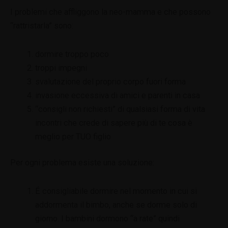
I problemi che affliggono la neo-mamma e che possono
“rattristarla” sono:
dormire troppo poco
troppi impegni
svalutazione del proprio corpo fuori forma
invasione eccessiva di amici e parenti in casa
“consigli non richiesti” di qualsiasi forma di vita
incontri che crede di sapere più di te cosa è
meglio per TUO figlio
Per ogni problema esiste una soluzione:
É consigliabile dormire nel momento in cui si
addormenta il bimbo, anche se dorme solo di
giorno. I bambini dormono “a rate” quindi