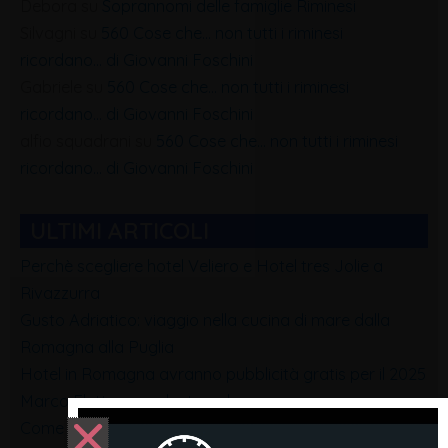
Debora
su
Soprannomi delle famiglie Riminesi
Silvagni
su
560 Cose che… non tutti i riminesi
ricordano… di Giovanni Foschini
Gabriele
su
560 Cose che… non tutti i riminesi
ricordano… di Giovanni Foschini
alfio squadrani
su
560 Cose che… non tutti i riminesi
ricordano… di Giovanni Foschini
ULTIMI ARTICOLI
Perchè scegliere hotel Veliero e Hotel tres Jolie a
Rivazzurra
Gusto Adriatico: viaggio nella cucina di mare dalla
Romagna alla Puglia
Hotel in Romagna avranno pubblicità gratis per il 2025
Marco Eletto consulente web
Come scegliere una buona impresa edile per