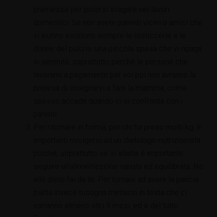
premesse per potersi svagare nei lavori
domestici. Se non avete parenti vicini o amici che
vi aiutino esistono sempre le rosticcerie e le
donne del pulizie: una piccola spesa che vi ripaga
in serenità, soprattutto perché le persone che
lavorano a pagamento per voi poi non avranno la
pretesa di insegnarvi a fare la mamma, come
spesso accade quando ci si confronta con i
parenti.
Per ritornare in forma, per chi ha preso molti kg, è
importanti rivolgersi ad un dietologo-nutrizionista
poiché, soprattutto se si allatta è importante
seguire un’alimentazione variata ed equilibrata. No
alle diete fai da te. Per tornare ad avere la pancia
piatta invece bisogna mettersi in testa che ci
vorranno almeno altri 9 mesi: ed è del tutto