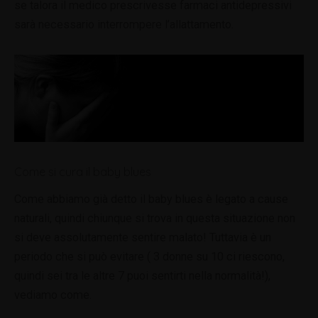
se talora il medico prescrivesse farmaci antidepressivi
sarà necessario interrompere l’allattamento.
Come si cura il baby blues
Come abbiamo già detto il baby blues è legato a cause
naturali, quindi chiunque si trova in questa situazione non
si deve assolutamente sentire malato! Tuttavia è un
periodo che si può evitare ( 3 donne su 10 ci riescono,
quindi sei tra le altre 7 puoi sentirti nella normalità!),
vediamo come.