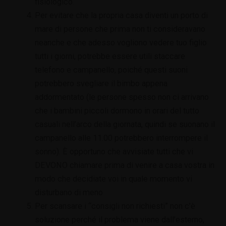
fisiologico.
Per evitare che la propria casa diventi un porto di
mare di persone che prima non ti consideravano
neanche e che adesso vogliono vedere tuo figlio
tutti i giorni, potrebbe essere utili staccare
telefono e campanello, poiché questi suoni
potrebbero svegliare il bimbo appena
addormentato (le persone spesso non ci arrivano
che i bambini piccoli dormono in orari del tutto
casuali nell’arco della giornata, quindi se suonano il
campanello alle 11.00 potrebbero interrompere il
sonno). È opportuno che avvisiate tutti che vi
DEVONO chiamare prima di venire a casa vostra in
modo che decidiate voi in quale momento vi
disturbano di meno
Per scansare i “consigli non richiesti” non c’è
soluzione perché il problema viene dall’esterno,