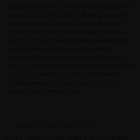
di gravidanza la donna si trova spesso appesantita, con la
pancia gonfia e con tessuti flacidi. Anche la “pancetta” è
del tutto fisiologica: se il proprio corpo ci ha messo 9
mesi per dilatasi tanto ci metterà altrettanto per ritornare
alla forma iniziale! La natura è perfetta per definizione ed
ha fatto in modo che ogni neo-mamma abbia una
“pancetta soffice” per accogliere il suo bimbo appena
nato come se fosse su di un cuscino, farlo accucciare sul
suo ventre con l’orecchio rivolto al cuore materno per
ricordargli quando era nell’utero (luogo a cui è stato
strappato e in cui vorrebbe tornare).
La vera depressione clinica post-parto
La vera “depressione post partum” si verifica quando lo