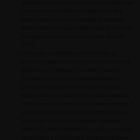
approfittate dei suoi frequenti e brevi sonnellini per
riposarvi: non vi mettete assolutamente a fare
lavori mentre dorme, perché potreste non avere
altra occasione per appisolarvi, e quando il piccolo
si sveglierà anche voi dovrete essere attive al
100%.
Gli impegni, soprattutto quelli domestici, si
possono delegare a tutte le persone con cui si ha
abbastanza confidenza. I neo-nonni possono
cucinare per la neo-mamma ed aiutarla nelle
pulizie. Questa può risultare un’arma a doppio
taglio quindi prima chiarite bene che è la mamma
che si occupa del bambino: chi vi viene a trovare vi
aiuta nei lavori mentre voi fate le mamme e non
vice versa! Spesso erroneamente le persone
credono di aiutarti badandoti il piccolo per lasciarti
tempo libero per pulire casa, come se una donna