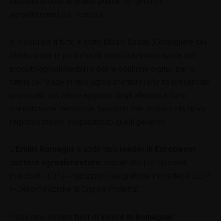
classificandosi al
primo posto
tra i prodotti
agroalimentari più ricercati.
A dichiarare il tutto è stato Mauro Rosati (Consigliere del
Ministro per le politiche di valorizzazione e tutela dei
prodotti agroalimentari e per le politiche digitali per la
tutela del Made in Italy agroalimentare) che ha presentato
uno studio sul valore aggiunto degli alimenti a forte
connotazione territoriale. Secondo tale studio i cibi tipici
regionali stanno soppiantando quelli generici.
L’
Emilia Romagna
è addirittura
leader in Europa nel
settore agroalimentare
, soprattutto per i prodotti
marchiati I.G.P. (=Indicazioni Geografiche Protette) e D.O.P.
(=Denominazione di Origine Protetta).
Possiamo essere
fieri di vivere in Romagna
!