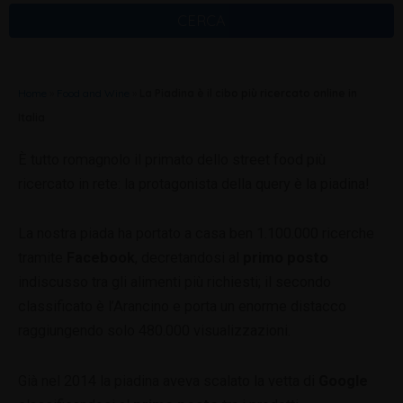
CERCA
Home
»
Food and Wine
»
La Piadina è il cibo più ricercato online in
Italia
È tutto romagnolo il primato dello street food più
ricercato in rete: la protagonista della query è la piadina!
La nostra piada ha portato a casa ben 1.100.000 ricerche
tramite
Facebook
, decretandosi al
primo posto
indiscusso tra gli alimenti più richiesti; il secondo
classificato è l’Arancino e porta un enorme distacco
raggiungendo solo 480.000 visualizzazioni.
Già nel 2014 la piadina aveva scalato la vetta di
Google