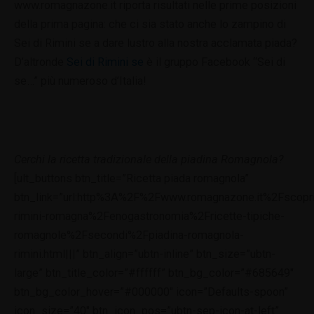
www.romagnazone.it riporta risultati nelle prime posizioni
della prima pagina: che ci sia stato anche lo zampino di
Sei di Rimini se a dare lustro alla nostra acclamata piada?
D’altronde
Sei di Rimini se
è il gruppo Facebook “Sei di
se…” più numeroso d’Italia!
Cerchi la ricetta tradizionale della piadina Romagnola?
[ult_buttons btn_title=”Ricetta piada romagnola”
btn_link=”url:http%3A%2F%2Fwww.romagnazone.it%2Fscopr
rimini-romagna%2Fenogastronomia%2Fricette-tipiche-
romagnole%2Fsecondi%2Fpiadina-romagnola-
rimini.html|||” btn_align=”ubtn-inline” btn_size=”ubtn-
large” btn_title_color=”#ffffff” btn_bg_color=”#685649″
btn_bg_color_hover=”#000000″ icon=”Defaults-spoon”
icon_size=”40″ btn_icon_pos=”ubtn-sep-icon-at-left”