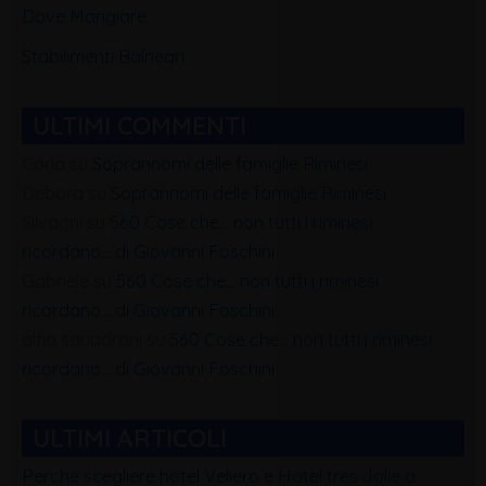
Dove Mangiare
Stabilimenti Balneari
ULTIMI COMMENTI
Carla
su
Soprannomi delle famiglie Riminesi
Debora
su
Soprannomi delle famiglie Riminesi
Silvagni
su
560 Cose che… non tutti i riminesi
ricordano… di Giovanni Foschini
Gabriele
su
560 Cose che… non tutti i riminesi
ricordano… di Giovanni Foschini
alfio squadrani
su
560 Cose che… non tutti i riminesi
ricordano… di Giovanni Foschini
ULTIMI ARTICOLI
Perchè scegliere hotel Veliero e Hotel tres Jolie a