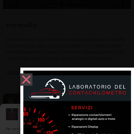
Marebello
Nel momento in cui il termometro inizia a segnalare afa, calore,
temperature al rialzo, cosa è opportuno fare? Sarebbe idoneo
poter preparare uno zaino con il minimo indispensabile e partire
verso il mare, verso il fresco, verso il refrigerio. Purtroppo
LEGGI TUTTO »
SCOPRI RIMINI E LA ROMAGNA
Gestisci Consenso
Per fornire le migliori esperienze, utilizziamo tecnologie come i cookie per