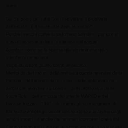
Rimini!
Qui c’è posto per tutti! Così risolverete il problema
dell’estate: “E il vecchietto dove lo metto?”
Poiché i vecchi come si sa tornano bambini… per loro si
sono di nuovo installate le altalene sull’acqua!
Guardate come se la spassa questo riminese qui a
ottant’anni meno uno!
Vispo curioso e giulivo come un pulcino…
Merito del bel mare… della prelibata cucina riminese della
Patrizia… dell’aria umida ma sana… dello splendore dei
parchi che nemmeno a Londra… della protezione della
Sacra Rota… dell’amicizia del grande MARCO e del
famoso frizzan… TINO… dei meravigliosi monumenti di
Roma che ancora gli raccontano le storie e le favole degli
antichi imperi… e anche dei riminesi (compresi quelli del
Gruppo meno tre!) tutta gente simpatica che lo ha lasciato