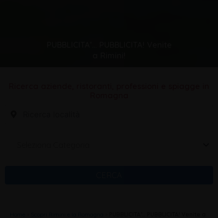
PUBBLICITA’… PUBBLICITA! Venite
a Rimini!
Ricerca aziende, ristoranti, professioni e spiagge in
Romagna
Seleziona Categoria
CERCA
Home
»
Scopri Rimini e la Romagna
»
PUBBLICITA’… PUBBLICITA! Venite a