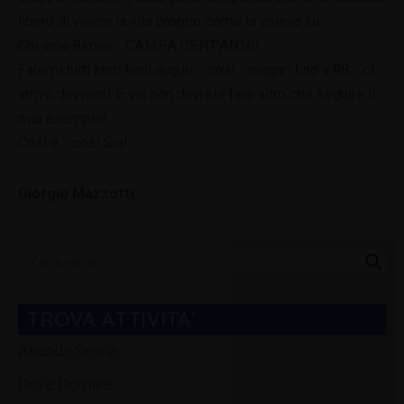
libero di vivere la vita proprio come la voleva lui…
Chi ama Rimini… CAMPA CENT’ANNI!
Fatemi tutti tanti tanti auguri… così… magari fino a 98… ci
arrivo davvero! E voi non dovrete fare altro che seguire il
mio esempio!
Così è… così Sia!
Giorgio Mazzotti
Categorie
Blog
TROVA ATTIVITA'
Aziende Servizi
Dove Dormire