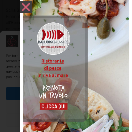
Scilla Gabel, nome d’arte di Gianfranca Gabellini che nacque a
Rimini il 4 Gennaio del 1938, un’attrice italiana, che studiò
all’Accademia Nazionale d’Arte Drammatica di Roma e debuttò
nel cinema come controfigura di Sophia Loren, della quale fu
controfigura nei
Gestisci Consenso
LEGGI TUTTO »
Per fornire le migliori esperienze, utilizziamo tecnologie come i cookie per
memorizzare e/o accedere alle informazioni del dispositivo. Il consenso a
queste tecnologie ci permetterà di elaborare dati come il comportamento di
navigazione o ID unici su questo sito. Non acconsentire o ritirare il consenso
può influire negativamente su alcune caratteristiche e funzioni.
SCOPRI RIMINI E LA ROMAGNA
Accetta
Nega
Visualizza le preferenze