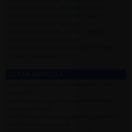
Carla
su
Soprannomi delle famiglie Riminesi
Debora
su
Soprannomi delle famiglie Riminesi
Silvagni
su
560 Cose che… non tutti i riminesi
ricordano… di Giovanni Foschini
Gabriele
su
560 Cose che… non tutti i riminesi
ricordano… di Giovanni Foschini
alfio squadrani
su
560 Cose che… non tutti i riminesi
ricordano… di Giovanni Foschini
ULTIMI ARTICOLI
Perchè scegliere hotel Veliero e Hotel tres Jolie a
Rivazzurra
Gusto Adriatico: viaggio nella cucina di mare dalla
Romagna alla Puglia
Hotel in Romagna avranno pubblicità gratis per il 2025
Marco Eletto consulente web