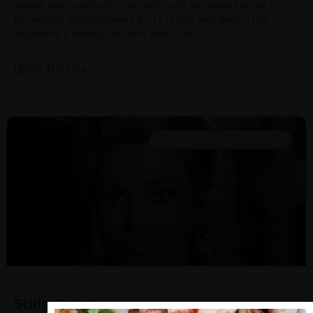
andare alla Locanda del Lupo prima che cambiasse nome, un
pomeriggio della primavera del 1973 (alla sera ancora non
andavamo a ballare). Dai primi anni 70 in
LEGGI TUTTO »
SCOPRI RIMINI E LA ROMAGNA
Scilla Gabel