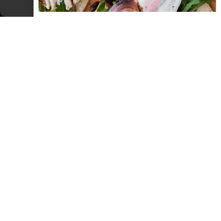
Cookie Policy
Dichiarazione sulla Privacy
Pista di pattinaggio sul ghiaccio a Rimini
Centro
Vasche per il corso di Rimini, e pista di pattinaggio sul ghiaccio
sotto l’Arco d’Augusto. Video di Giò Farfalla.
LEGGI TUTTO »
SCOPRI RIMINI E LA ROMAGNA