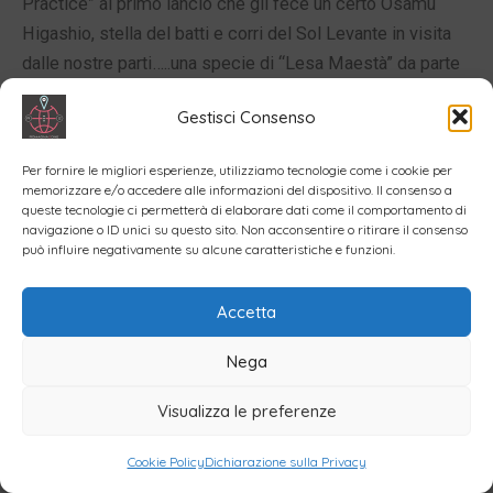
Practice” al primo lancio che gli fece un certo Osamu
Higashio, stella del batti e corri del Sol Levante in visita
dalle nostre parti…..una specie di “Lesa Maestà” da parte
di Andy al mito giapponese…..
Gestisci Consenso
……così come accadde poi più avanti…..al trio Filippo
Per fornire le migliori esperienze, utilizziamo tecnologie come i cookie per
Crociati-Jim Vatcher- Claudio Liverziani…altri tre che te li
memorizzare e/o accedere alle informazioni del dispositivo. Il consenso a
queste tecnologie ci permetterà di elaborare dati come il comportamento di
raccomando……per bravura…. spessore umano e capacità
navigazione o ID unici su questo sito. Non acconsentire o ritirare il consenso
di incidere nei momenti decisivi…..e di “sparare” degli
può influire negativamente su alcune caratteristiche e funzioni.
autentici “Strikes” a casa-base per eliminare il corridore
che partiva dalla terza su tentativo di “volata di
Accetta
sacrificio”….per segnare il punto…
Nega
….a Dave Sheldon #23…. “Utility Man” d’acciaio anche lui
Visualizza le preferenze
incredibilmente longevo dal punto agonistico (…stessa
pasta di “Caba” ) capace di legare il suo nome in maniera
Cookie Policy
Dichiarazione sulla Privacy
indissolubile alla storia del club assieme a Claudio