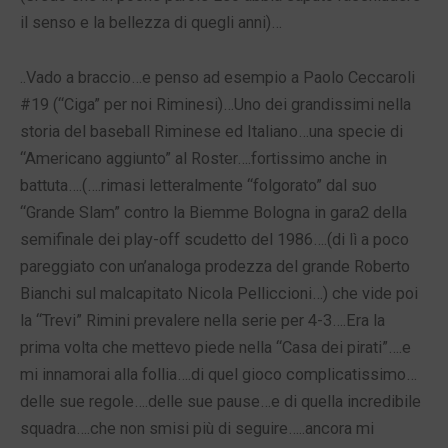
il senso e la bellezza di quegli anni)…
..Vado a braccio…e penso ad esempio a Paolo Ceccaroli
#19 (“Ciga” per noi Riminesi)…Uno dei grandissimi nella
storia del baseball Riminese ed Italiano…una specie di
“Americano aggiunto” al Roster….fortissimo anche in
battuta….(….rimasi letteralmente “folgorato” dal suo
“Grande Slam” contro la Biemme Bologna in gara2 della
semifinale dei play-off scudetto del 1986….(di lì a poco
pareggiato con un’analoga prodezza del grande Roberto
Bianchi sul malcapitato Nicola Pelliccioni…) che vide poi
la “Trevi” Rimini prevalere nella serie per 4-3….Era la
prima volta che mettevo piede nella “Casa dei pirati”….e
mi innamorai alla follia….di quel gioco complicatissimo…
delle sue regole….delle sue pause…e di quella incredibile
squadra….che non smisi più di seguire…..ancora mi