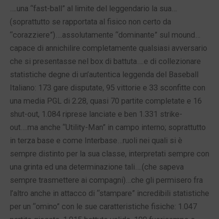
….una “fast-ball” al limite del leggendario la sua…
(soprattutto se rapportata al fisico non certo da
“corazziere”)….assolutamente “dominante” sul mound…
capace di annichilire completamente qualsiasi avversario
che si presentasse nel box di battuta….e di collezionare
statistiche degne di un’autentica leggenda del Baseball
Italiano: 173 gare disputate, 95 vittorie e 33 sconfitte con
una media PGL di 2.28, quasi 70 partite completate e 16
shut-out, 1.084 riprese lanciate e ben 1.331 strike-
out….ma anche “Utility-Man” in campo interno; soprattutto
in terza base e come Interbase…ruoli nei quali si è
sempre distinto per la sua classe, interpretati sempre con
una grinta ed una determinazione tali….(che sapeva
sempre trasmettere ai compagni)…che gli permisero fra
l’altro anche in attacco di “stampare” incredibili statistiche
per un “omino” con le sue caratteristiche fisiche: 1.047