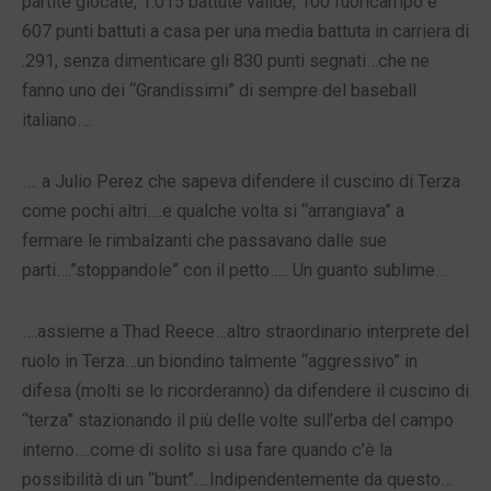
partite giocate, 1.015 battute valide, 100 fuoricampo e
607 punti battuti a casa per una media battuta in carriera di
.291, senza dimenticare gli 830 punti segnati…che ne
fanno uno dei “Grandissimi” di sempre del baseball
italiano….
…. a Julio Perez che sapeva difendere il cuscino di Terza
come pochi altri….e qualche volta si “arrangiava” a
fermare le rimbalzanti che passavano dalle sue
parti….”stoppandole” con il petto….. Un guanto sublime…
….assieme a Thad Reece…altro straordinario interprete del
ruolo in Terza…un biondino talmente “aggressivo” in
difesa (molti se lo ricorderanno) da difendere il cuscino di
“terza” stazionando il più delle volte sull’erba del campo
interno….come di solito si usa fare quando c’è la
possibilità di un “bunt”….Indipendentemente da questo…