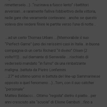
rimetterselo….)…“cucinava a fuoco lento” i battitori
avversari….e raramente falliva l’obbiettivo della vittoria,
nelle gare che veramente contavano….anche se questo
voleva dire vedere finire le partite verso l’una di notte…
….ad un certo Thomas Urbani ….(Memorabile il suo
“Perfect-Game” (uno dei rarissimi casi in Italia…in buona
compagnia di un certo Richard “il divino” Olsen (2
volte!!!))….sul diamante di Serravalle…..rischiato di
vederselo mandato “in fumo” da una rimbalzante
maligna…battuta da Pietro Lonfernini
….27° ed ultimo uomo in battuta del line-up Sammarinese
opposto a quel fenomeno….)…Tom, con il suo catcher
“personale”
Matteo Baldacci…..Ottimo “regista” dietro il piatto….per
anni cresciuto alla “scuola” di Elione Gambuti….fino a