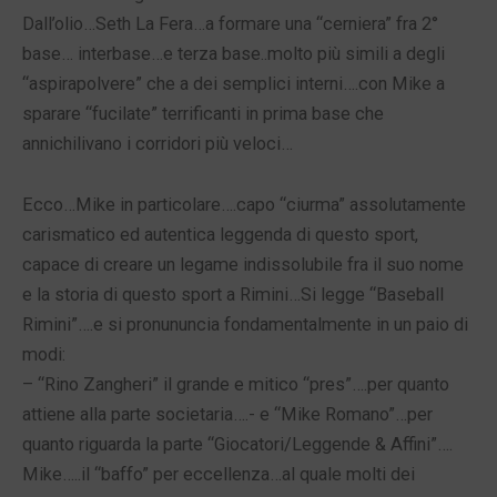
Dall’olio…Seth La Fera…a formare una “cerniera” fra 2°
base… interbase…e terza base..molto più simili a degli
“aspirapolvere” che a dei semplici interni….con Mike a
sparare “fucilate” terrificanti in prima base che
annichilivano i corridori più veloci…
Ecco…Mike in particolare….capo “ciurma” assolutamente
carismatico ed autentica leggenda di questo sport,
capace di creare un legame indissolubile fra il suo nome
e la storia di questo sport a Rimini…Si legge “Baseball
Rimini”….e si pronununcia fondamentalmente in un paio di
modi:
– “Rino Zangheri” il grande e mitico “pres”….per quanto
attiene alla parte societaria….- e “Mike Romano”…per
quanto riguarda la parte “Giocatori/Leggende & Affini”….
Mike…..il “baffo” per eccellenza…al quale molti dei