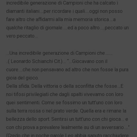
incredibile generazione di Campioni che ha calcato i
diamanti italiani….per ricordare i quali….oggi non posso
fare altro che affidarmi alla mia memoria storica….a
qualche ritaglio di giornale…..ed a poco altro…..peccato un
vero peccato…
…Una incredibile generazione di Campioni che….…
..( Leonardo Schianchi Cit.)… “…Giocavano con il
cuore….che non pensavano ad altro che non fosse la pura
gioia del gioco.
Della sfida. Della vittoria o della sconfitta che fosse…E
noi tifosi privilegiati che dagli spalti vivevamo con loro
quei sentimenti. Come se fossimo un tutt’uno con loro
sulla terra rossa o nel prato verde. Quella era e rimane la
bellezza dello sport. Sentirsi un tutt’uno con chi gioca… e
con chi prova a prevalere lealmente su di un avversario….”
(Credo che in poche parole Leo abbia saputo racchiudere