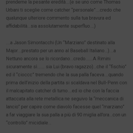
prenderne la pesante eredità….(e se uno come Thomas
Urbani ti sceglie come catcher “personale”….credo che
qualunque ulteriore commento sulla tua bravura ed
affidabilità…sia assolutamente superfluo….)
….a Jason Simontacchi (Un “Marziano” destinato alla
Major….prestato per un anno al Baseball Italiano…)….a
Nettuno ancora se lo ricordano…credo…….A Rimini
sicuramente sì……. sia Lui (bravo ragazzo)…che il “fischio”
ed il “cioccc” tremendo che la sua palla faceva….quando
prima dell’inizio della partita si scaldava nel Bull-Penn con
il malcapitato catcher di turno….ed io che con la faccia
attaccata alla rete metallica ne seguivo la “meccanica di
lancio” per capire come diavolo facesse quel “marziano”
a far viaggiare la sua palla a più di 90 miglia all’ora…con un
“controllo” micidiale…