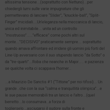
altissima tensione….(soprattutto con Nettuno)….per
chiedergli lumi sulle varie impugnature che gli
permettevano di lanciare “Slider”, “knuckle-ball”, “Split-
Finger” micidiali…..Un’eleganza nella meccanica di lancio,
unica ed inimitabile…. unita ad un controllo
“mostruoso”…….”efficace” come pochi altri sul
monte….”DECISIVO” praticamente sempre…. soprattutto
quando amava affrontare ed irridere gli uomini più forti del
Line-Up avversario con il suo stupendo lancio “da Sotto” o
da “tre-quarti”….Roba che neanche in Major…… e pazienza
se qualche volta ci scappava l’homer…
….a Maurizio De Sanctis #1 (“Tittone” per noi tifosi)…. Un
grande…che con la sua “calma e tranquillità olimpica”….e
le sue pause memorabili tra un lancio e l’altro….(quel
berretto….lo consumava…a forza di
toglierselo….asciugarsi il sudore sulla fronte e