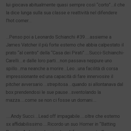
lui giocava abitualmente quasi sempre così “corto”…il che
la dice lunga sulla sua classe e reattività nel difendere
l’hot corner…
…Penso poi a Leonardo Schianchi #39…..assieme a
James Vatcher il più forte esterno che abbia calpestato il
prato “al centro” della “Casa dei Pirati”…..Succi-Schianchi-
Carelli….e dalle loro parti….non passava neppure uno
spillo…ma neanche a morire…Leo…una facilità di corsa
impressionante ed una capacità di fare innervosire il
pitcher avversario….strepitosa….quando si allontanava dal
box prendendosi le sue pause…sventolando la
mazza…..come se non ci fosse un domani….
…..Andy Succi….Lead off impagabile…..oltre che esterno
sx affidabilissimo…..Ricordo un suo Homer in “Batting