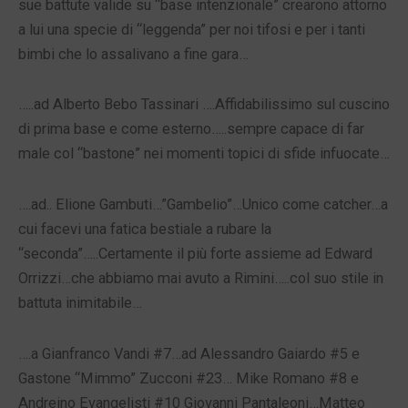
sue battute valide su “base intenzionale” crearono attorno
a lui una specie di “leggenda” per noi tifosi e per i tanti
bimbi che lo assalivano a fine gara…
…..ad Alberto Bebo Tassinari ….Affidabilissimo sul cuscino
di prima base e come esterno…..sempre capace di far
male col “bastone” nei momenti topici di sfide infuocate…
….ad.. Elione Gambuti…”Gambelio”…Unico come catcher…a
cui facevi una fatica bestiale a rubare la
“seconda”…..Certamente il più forte assieme ad Edward
Orrizzi…che abbiamo mai avuto a Rimini…..col suo stile in
battuta inimitabile…
….a Gianfranco Vandi #7…ad Alessandro Gaiardo #5 e
Gastone “Mimmo” Zucconi #23… Mike Romano #8 e
Andreino Evangelisti #10 Giovanni Pantaleoni…Matteo