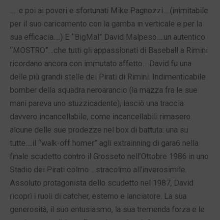
…. e poi ai poveri e sfortunati Mike Pagnozzi….(inimitabile
per il suo caricamento con la gamba in verticale e per la
sua efficacia….) E “BigMal” David Malpeso….un autentico
“MOSTRO”…che tutti gli appassionati di Baseball a Rimini
ricordano ancora con immutato affetto….David fu una
delle più grandi stelle dei Pirati di Rimini. Indimenticabile
bomber della squadra neroarancio (la mazza fra le sue
mani pareva uno stuzzicadente), lasciò una traccia
davvero incancellabile, come incancellabili rimasero
alcune delle sue prodezze nel box di battuta: una su
tutte….il “walk-off homer” agli extrainning di gara6 nella
finale scudetto contro il Grosseto nell’Ottobre 1986 in uno
Stadio dei Pirati colmo….stracolmo all’inverosimile.
Assoluto protagonista dello scudetto nel 1987, David
ricoprì i ruoli di catcher, esterno e lanciatore. La sua
generosità, il suo entusiasmo, la sua tremenda forza e le