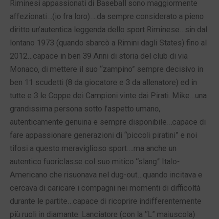
Riminesi appassionati di Baseball sono maggiormente
affezionati…(io fra loro)….da sempre considerato a pieno
diritto un’autentica leggenda dello sport Riminese…sin dal
lontano 1973 (quando sbarcò a Rimini dagli States) fino al
2012…capace in ben 39 Anni di storia del club di via
Monaco, di mettere il suo “zampino” sempre decisivo in
ben 11 scudetti (8 da giocatore e 3 da allenatore) ed in
tutte e 3 le Coppe dei Campioni vinte dai Pirati. Mike…una
grandissima persona sotto l’aspetto umano,
autenticamente genuina e sempre disponibile…capace di
fare appassionare generazioni di “piccoli piratini” e noi
tifosi a questo meraviglioso sport….ma anche un
autentico fuoriclasse col suo mitico “slang” Italo-
Americano che risuonava nel dug-out…quando incitava e
cercava di caricare i compagni nei momenti di difficoltà
durante le partite…capace di ricoprire indifferentemente
più ruoli in diamante: Lanciatore (con la “L” maiuscola)