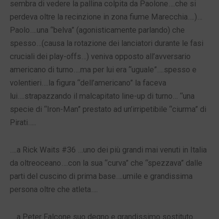
sembra di vedere la pallina colpita da Paolone….che si
perdeva oltre la recinzione in zona fiume Marecchia….)…
Paolo….una “belva” (agonisticamente parlando) che
spesso…(causa la rotazione dei lanciatori durante le fasi
cruciali dei play-offs…) veniva opposto all’avversario
americano di turno….ma per lui era “uguale”….spesso e
volentieri….la figura “dell’americano” la faceva
lui….strapazzando il malcapitato line-up di turno… “una
specie di “Iron-Man” prestato ad un’irripetibile “ciurma” di
Pirati…..
….a Rick Waits #36 …uno dei più grandi mai venuti in Italia
da oltreoceano….con la sua “curva” che “spezzava” dalle
parti del cuscino di prima base….umile e grandissima
persona oltre che atleta….
….a Peter Falcone suo degno e grandissimo sostituto.