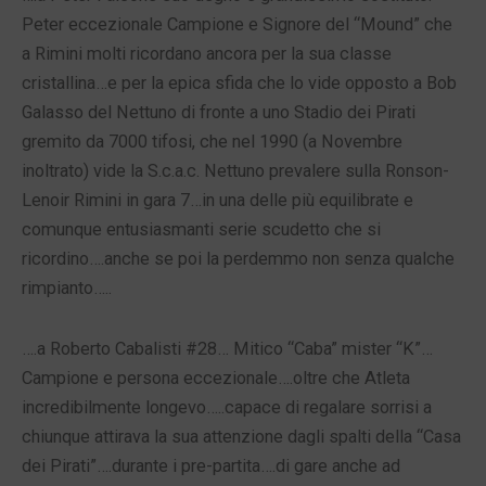
Peter eccezionale Campione e Signore del “Mound” che
a Rimini molti ricordano ancora per la sua classe
cristallina…e per la epica sfida che lo vide opposto a Bob
Galasso del Nettuno di fronte a uno Stadio dei Pirati
gremito da 7000 tifosi, che nel 1990 (a Novembre
inoltrato) vide la S.c.a.c. Nettuno prevalere sulla Ronson-
Lenoir Rimini in gara 7…in una delle più equilibrate e
comunque entusiasmanti serie scudetto che si
ricordino….anche se poi la perdemmo non senza qualche
rimpianto…..
….a Roberto Cabalisti #28… Mitico “Caba” mister “K”…
Campione e persona eccezionale….oltre che Atleta
incredibilmente longevo…..capace di regalare sorrisi a
chiunque attirava la sua attenzione dagli spalti della “Casa
dei Pirati”….durante i pre-partita….di gare anche ad