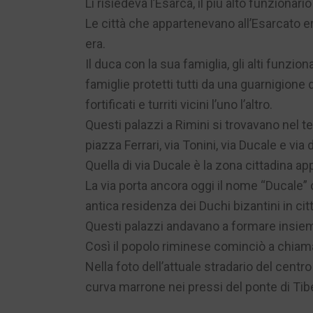
Lì risiedeva l’Esarca, il più alto funzionario 
Le città che appartenevano all’Esarcato e
era.
Il duca con la sua famiglia, gli alti funziona
famiglie protetti tutti da una guarnigione 
fortificati e turriti vicini l’uno l’altro.
Questi palazzi a Rimini si trovavano nel te
piazza Ferrari, via Tonini, via Ducale e via d
Quella di via Ducale è la zona cittadina a
La via porta ancora oggi il nome “Ducale
antica residenza dei Duchi bizantini in citt
Questi palazzi andavano a formare insieme
Così il popolo riminese cominciò a chiama
Nella foto dell’attuale stradario del centro
curva marrone nei pressi del ponte di Tibe