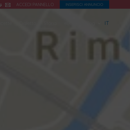
ACCEDI PANNELLO
INSERISCI ANNUNCIO
IT
icette
Dialetto
Storia
eBook
Blog