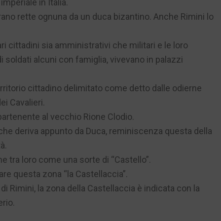
imperiale in Italia.
rano rette ognuna da un duca bizantino. Anche Rimini lo
ri cittadini sia amministrativi che militari e le loro
di soldati alcuni con famiglia, vivevano in palazzi
rritorio cittadino delimitato come detto dalle odierne
ei Cavalieri.
ppartenente al vecchio Rione Clodio.
” che deriva appunto da Duca, reminiscenza questa della
à.
 tra loro come una sorte di “Castello”.
re questa zona “la Castellaccia”.
 di Rimini, la zona della Castellaccia è indicata con la
rio.