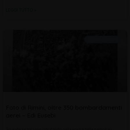
LEGGI TUTTO »
STORIA DI RIMINI
Foto di Rimini, oltre 350 bombardamenti
aerei – Edi Eusebi
Scusate se mi sono intrufolato nella vostra bella pagina su