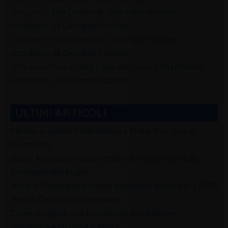
Silvagni
su
560 Cose che… non tutti i riminesi
ricordano… di Giovanni Foschini
Gabriele
su
560 Cose che… non tutti i riminesi
ricordano… di Giovanni Foschini
alfio squadrani
su
560 Cose che… non tutti i riminesi
ricordano… di Giovanni Foschini
ULTIMI ARTICOLI
Perchè scegliere hotel Veliero e Hotel tres Jolie a
Rivazzurra
Gusto Adriatico: viaggio nella cucina di mare dalla
Romagna alla Puglia
Hotel in Romagna avranno pubblicità gratis per il 2025
Marco Eletto consulente web
Come scegliere una buona impresa edile per
ristrutturare un hotel a Rimini