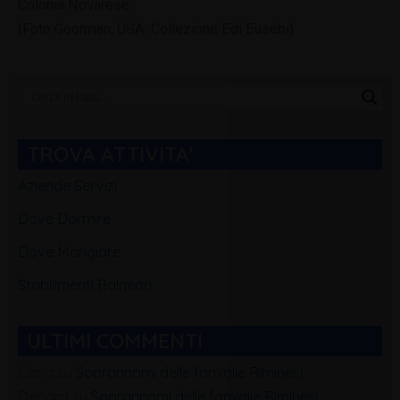
Colonia Novarese.
(Foto Goorman, USA. Collezione Edi Eusebi)
Categorie
Blog
TROVA ATTIVITA'
Aziende Servizi
Dove Dormire
Dove Mangiare
Stabilimenti Balneari
ULTIMI COMMENTI
Carla
su
Soprannomi delle famiglie Riminesi
Debora
su
Soprannomi delle famiglie Riminesi