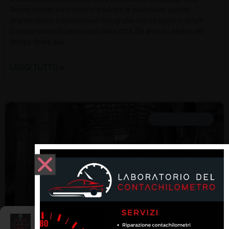
Rimini, ma mi sono sentito il dovere di pubblicare queste
drammatiche e spettacolari fotografie che ritraggono alcuni
bombardamenti aerei subiti dalla città. Da anni mi dedico nel
tempo libero alla
LEGGI TUTTO »
STORIA DI RIMINI
Gestisci Consenso