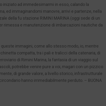
ho iniziato ad immedesimarmi in esso, calando la
ama, ed immaginandomi manovre, arrivi e partenze, nella
zzale della fu stazione RIMINI MARINA (oggi sede di un
o per rimessa e manutenzione di imbarcazioni nautiche da
n queste immagini, come allo stesso modo, io, mentre
hinetta compatta, tra i pali e tralicci della catenaria, di
viario di Rimini Marina, la fantasia di un viaggio sul
ascoli, potrebbe venire pure a voi, magari con un pizzico
te, di grande valore, a livello storico, infrastrutturale
uo circondario hanno irrimediabilmente perduto. – BUONA