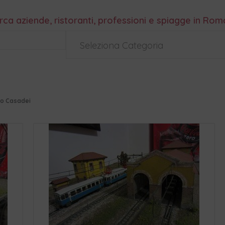
rca aziende, ristoranti, professioni e spiagge in Ro
Seleziona Categoria
dio Casadei