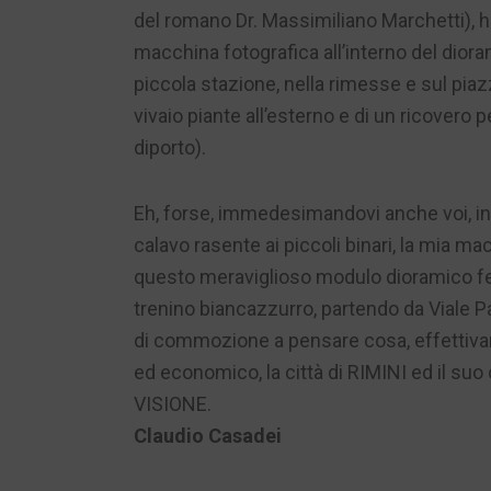
del romano Dr. Massimiliano Marchetti), 
macchina fotografica all’interno del dior
piccola stazione, nella rimesse e sul pia
vivaio piante all’esterno e di un ricover
diporto).
Eh, forse, immedesimandovi anche voi, i
calavo rasente ai piccoli binari, la mia macc
questo meraviglioso modulo dioramico ferro
trenino biancazzurro, partendo da Viale P
di commozione a pensare cosa, effettivamen
ed economico, la città di RIMINI ed il s
VISIONE.
Claudio Casadei