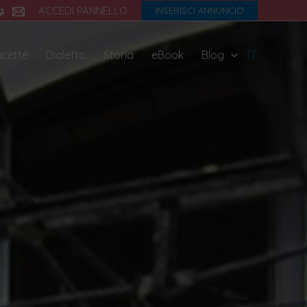
ACCEDI PANNELLO
INSERISCI ANNUNCIO
IT
icette
Dialetto
Storia
eBook
Blog