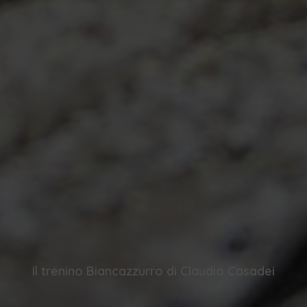
Il trenino Biancazzurro di Claudio Casadei