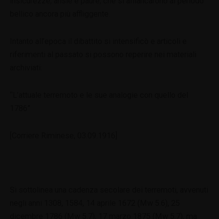
insicurezze, ansie e paure, che si affiancarono al periodo
bellico ancora più affliggente.
Intanto all’epoca il dibattito si intensificò e articoli e
riferimenti al passato si possono reperire nei materiali
archiviati:
“L’attuale terremoto e le sue analogie con quello del
1786”
[Corriere Riminese, 03.09.1916]
Si sottolinea una cadenza secolare dei terremoti, avvenuti
negli anni 1308, 1584, 14 aprile 1672 (Mw 5.6), 25
dicembre 1786 (Mw 5.7), 17 marzo 1875 (Mw 5.7), ma