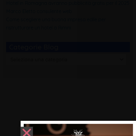
Hotel in Romagna avranno pubblicità gratis per il 2025
Marco Eletto consulente web
Come scegliere una buona impresa edile per
ristrutturare un hotel a Rimini
Categorie Blog