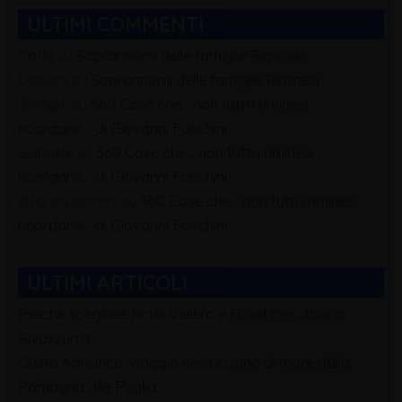
ULTIMI COMMENTI
Carla
su
Soprannomi delle famiglie Riminesi
Debora
su
Soprannomi delle famiglie Riminesi
Silvagni
su
560 Cose che… non tutti i riminesi
ricordano… di Giovanni Foschini
Gabriele
su
560 Cose che… non tutti i riminesi
ricordano… di Giovanni Foschini
alfio squadrani
su
560 Cose che… non tutti i riminesi
ricordano… di Giovanni Foschini
ULTIMI ARTICOLI
Perchè scegliere hotel Veliero e Hotel tres Jolie a
Rivazzurra
Gusto Adriatico: viaggio nella cucina di mare dalla
Romagna alla Puglia