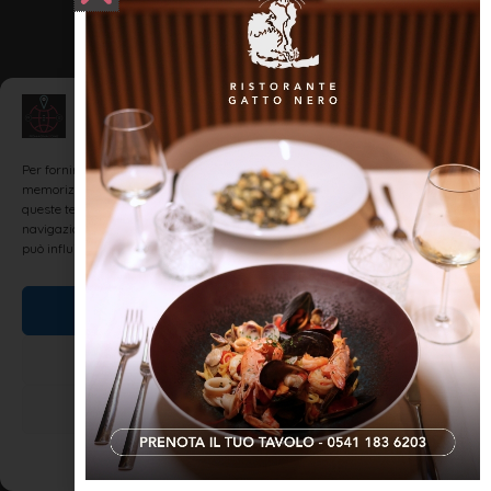
Gestisci Consenso
Per fornire le migliori esperienze, utilizziamo tecnologie come i cookie per
memorizzare e/o accedere alle informazioni del dispositivo. Il consenso a
queste tecnologie ci permetterà di elaborare dati come il comportamento di
navigazione o ID unici su questo sito. Non acconsentire o ritirare il consenso
può influire negativamente su alcune caratteristiche e funzioni.
Accetta
Nega
Visualizza le preferenze
Cookie Policy
Dichiarazione sulla Privacy