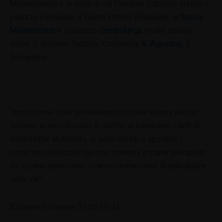
Montecavallo e le case di via Flaminia. Subirono lesioni il
palazzo comunale, il Teatro Vittorio Emanuele, la
Rocca
Malatestiana
e il palazzo
Gambalunga
, molte chiese,
come S. Giovanni Battista, Colonnella,
S. Agostino
, S.
Bernardino:
“moltissime case presentano profonde lesioni ai muri
portanti, ai muri divisori, ai soffitti, ai cornicioni; i tetti di
moltissime abitazioni, si sono mossi e spostati, i
cornicioni distaccati dai muri maestri, in parte precipitati
ed in parte pericolanti, i camini minacciano di precipitare
nelle vie”
[Corriere Riminese, 31.05.1916].