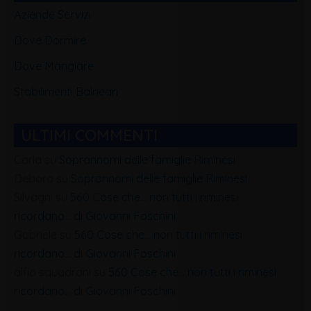
Aziende Servizi
Dove Dormire
Dove Mangiare
Stabilimenti Balneari
ULTIMI COMMENTI
Carla
su
Soprannomi delle famiglie Riminesi
Debora
su
Soprannomi delle famiglie Riminesi
Silvagni
su
560 Cose che… non tutti i riminesi
ricordano… di Giovanni Foschini
Gabriele
su
560 Cose che… non tutti i riminesi
ricordano… di Giovanni Foschini
alfio squadrani
su
560 Cose che… non tutti i riminesi
ricordano… di Giovanni Foschini