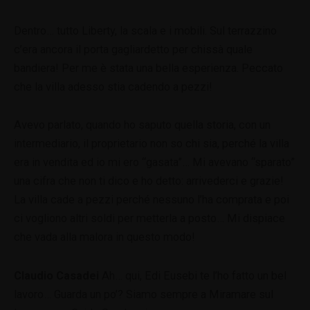
Dentro… tutto Liberty, la scala e i mobili. Sul terrazzino
c’era ancora il porta gagliardetto per chissà quale
bandiera! Per me è stata una bella esperienza. Peccato
che la villa adesso stia cadendo a pezzi!
Avevo parlato, quando ho saputo quella storia, con un
intermediario, il proprietario non so chi sia, perché la villa
era in vendita ed io mi ero “gasata”… Mi avevano “sparato”
una cifra che non ti dico e ho detto: arrivederci e grazie!
La villa cade a pezzi perché nessuno l’ha comprata e poi
ci vogliono altri soldi per metterla a posto… Mi dispiace
che vada alla malora in questo modo!
Claudio Casadei
Ah… qui, Edi Eusebi te l’ho fatto un bel
lavoro… Guarda un po’? Siamo sempre a Miramare sul