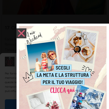
17 Ottobre 1859 – Garibaldi a Rimini
Forse non tutti sanno che il 17 ottobre 1859, tutta la città di
Rimini fremeva di emozione: è arrivato Giuseppe Garibaldi. Carlo
Tonini, all’epoca ventiquatrenne, ricorda: Dieci anni innanzi,
scampato portentosamente ai Francesi a Roma e quindi agli
inseguenti Austriaci nelle
Gestisci Consenso
LEGGI TUTTO »
Per fornire le migliori esperienze, utilizziamo tecnologie come i cookie per
memorizzare e/o accedere alle informazioni del dispositivo. Il consenso a
queste tecnologie ci permetterà di elaborare dati come il comportamento di
navigazione o ID unici su questo sito. Non acconsentire o ritirare il consenso
può influire negativamente su alcune caratteristiche e funzioni.
STORIA DI RIMINI
Accetta