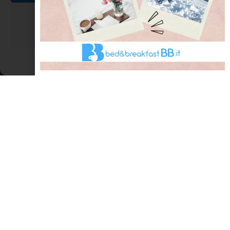
Nega
Visualizza le preferenze
Cookie Policy
Dichiarazione sulla Privacy
Breve storia del trasporto pubblico di
Rimini
Nel 1844 fu inaugurato il servizio Omnibus, che prevedeva una
linea di tram a cavalli, con partenza da Piazza Cavour e che
giungeva fino a viale Principe Amedeo, al mare, il servizio era di
carattere stagionale. Nel 1861 fu attivata la
LEGGI TUTTO »