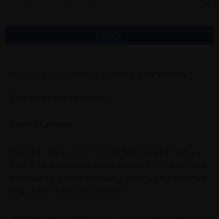
Seleziona Categoria
CERCA
Home
»
Storia di Rimini
»
Villa col porticato lungo verso il mare
(Foto collezione Edi Eusebi)
Claudio Casadei:
Questa si… La Villa col porticato lungo verso il mare, c’è
ancora, e si trova vicino agli alberghi ALBANESI HOTEL a
Miramare, nella parte terminale, a sinistra, del Lungomare
SPADAZZI, in direzione di Rimini.
Praticamente, dove si vede la villa qui, in primo piano,