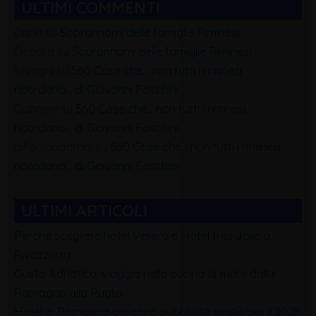
ULTIMI COMMENTI
Carla
su
Soprannomi delle famiglie Riminesi
Debora
su
Soprannomi delle famiglie Riminesi
Silvagni
su
560 Cose che… non tutti i riminesi
ricordano… di Giovanni Foschini
Gabriele
su
560 Cose che… non tutti i riminesi
ricordano… di Giovanni Foschini
alfio squadrani
su
560 Cose che… non tutti i riminesi
ricordano… di Giovanni Foschini
ULTIMI ARTICOLI
Perchè scegliere hotel Veliero e Hotel tres Jolie a
Rivazzurra
Gusto Adriatico: viaggio nella cucina di mare dalla
Romagna alla Puglia
Hotel in Romagna avranno pubblicità gratis per il 2025