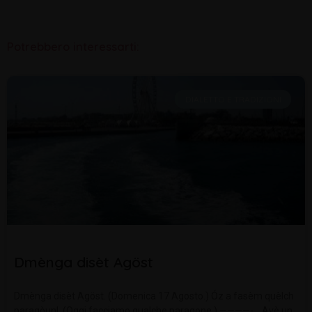
Potrebbero interessarti:
DIALETTO E TRADIZIONI
Dmènga disèt Agöst
Dmènga disèt Agöst. (Domenica 17 Agosto.) Óz a fasèm quèlch
paragòun!. (Oggi facciamo qualche paragone.) ————-… Avè un