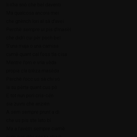
li n’ha snò che bel daventi
Ma qualcosa ancora mei
che gnènch lori al sà d’avei
Perchè sempre ui pis d’masèl
che didrì cui pèr poch bel
S’una maja o una camisa
cumè quant cal foss tla cisa
Mentre l’om e vria vèda
propia cla blèza masèda
Perchè i’occ us sà chi vò
la su pèrta quant cus pò
E tot nun pori cris-cén
sia zuvni che anzién
A sém sempre prunt a dì
che us pis ste lato bì
Ma a l’avém sempre ciamè
cum cus dév senza sbaiè