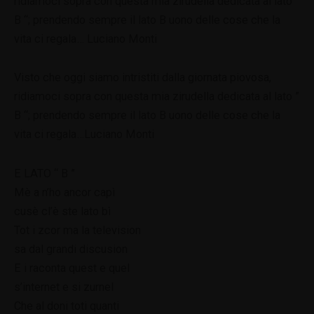
ridiamoci sopra con questa mia zirudella dedicata al lato ”
B “; prendendo sempre il lato B uono delle cose che la
vita ci regala… Luciano Monti
Visto che oggi siamo intristiti dalla giornata piovosa,
ridiamoci sopra con questa mia zirudella dedicata al lato ”
B “; prendendo sempre il lato B uono delle cose che la
vita ci regala…Luciano Monti
E LATO “ B ”
Mè a n’ho ancor capì
cusè cl’è ste lato bì
Tot i zcor ma la television
sa dal grandi discusion
E i raconta quest e quel
s’internet e si zurnel
Che al doni toti quanti