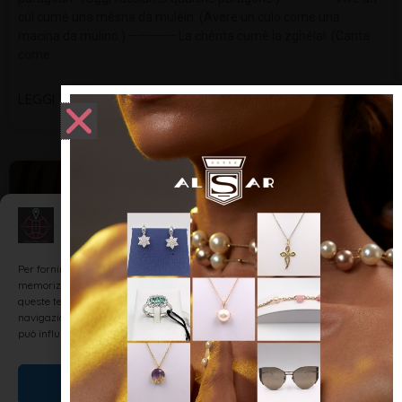
cúl cumè una mèsna da mulèin. (Avere un culo come una
macina da mulino.) ————– La chènta cumè la zghéla!. (Canta
come
LEGGI TUTTO »
DIALETTO E TRADIZIONI
Gestisci Consenso
Per fornire le migliori esperienze, utilizziamo tecnologie come i cookie per
memorizzare e/o accedere alle informazioni del dispositivo. Il consenso a
queste tecnologie ci permetterà di elaborare dati come il comportamento di
navigazione o ID unici su questo sito. Non acconsentire o ritirare il consenso
può influire negativamente su alcune caratteristiche e funzioni.
Accetta
Alcuni modi di dire riminesi detti dai