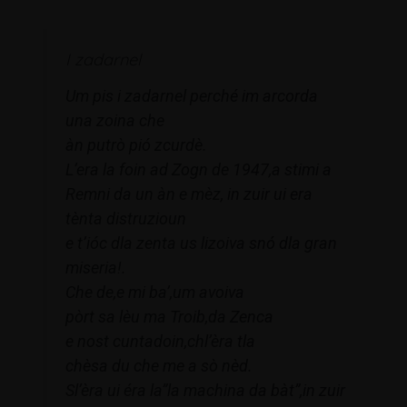
I zadarnel
Um pis i zadarnel perché im arcorda
una zoina che
àn putrò pió zcurdè.
L’era la foin ad Zogn de 1947,a stimi a
Remni da un àn e mèz, in zuir ui era
tènta distruzioun
e t’ióc dla zenta us lizoiva snó dla gran
miseria!.
Che de,e mi ba’,um avoiva
pòrt sa lèu ma Troib,da Zenca
e nost cuntadoin,chl’èra tla
chèsa du che me a sò nèd.
Sl’èra ui éra la”la machina da bàt”,in zuir