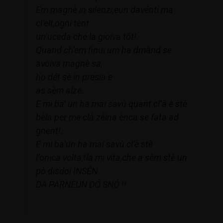
Em magnè in silenzi,eun davénti ma
cl’elt,ogni tènt
un’uceda che la gioiva tót!.
Quand ch’em finui um ha dmànd se
avoiva magnè sa,
ho dét sè in presia e
as sèm alzè.
E mi ba’ un ha mai savù quant cl’à è stè
bèla per me clà zèina ènca se fata ad
gnent!.
E mi ba’un ha mai savù cl’è stè
l’onica volta,tla mi vita,che a sèm stè un
pò disdoi INSÉN
DA PARNEUN DÓ SNÓ !!