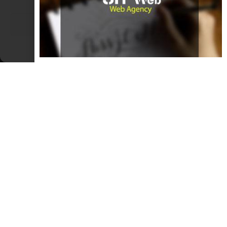
Nega
Visualizza le preferenze
Potrebbero interessarti:
Cookie Policy
Dichiarazione sulla Privacy
DIALETTO E TRADIZIONI
Quand che us fa una roba bsógna ès
dicis
Martidè tre Febrèr (Martedì tre Febbraio) ——— Quand che us fa