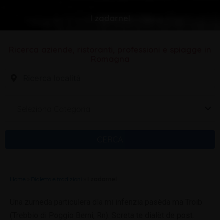
I zadarnel
Ricerca aziende, ristoranti, professioni e spiagge in
Romagna
Seleziona Categoria
CERCA
Home
»
Dialetto e tradizioni
»
I zadarnel
Una zurneda particulera dla mi infenzia pasèda ma Troib
(Trebbio di Poggio Berni, Rn). Screta te dialèt de post.