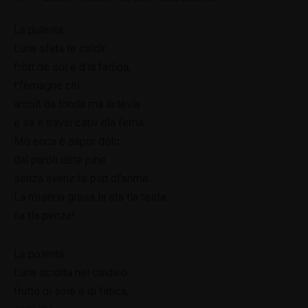
La pulenta.
Luna sfata te caldìr
fròtt de sol e d’la fadiga,
t’fèmagnè chi
arcolt da tonda ma la tèvla
è sa è travai cativ dla fèma.
Mo enca è sapor dolc
dal paroli dète pine
senza avenz te piat dl’anma.
La miseria grosa la sta tla testa
na tla penza!
La polenta.
Luna sciolta nel caldaio
frutto di sole e di fatica,