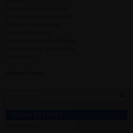
sazi chi
raccolto attorno ad una tavola
sa il travaglio cattivo della fame.
Ma anche il sapore dolce
di parole dette piene
senza avanzi nel piatto dell’anima.
La miseria grande sta nella testa
non in pancia!
Giancarlo Frisoni
Categorie
Blog
TROVA ATTIVITA'
Aziende Servizi