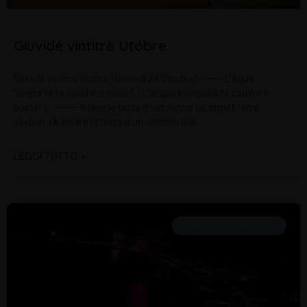
Giuvidé vintitrè Utóbre
Giuvidé vintitrè Utóbre (Giovedì 23 Ottobre) ——— L’àqua
“cheta”la fà caschè e pòunt!. (L’acqua tranquilla fà cadere il
ponte!.)… ——— A lavè la testa m’ùn sumar us armèt ràn e
savòun. (A lavare la testa a un somaro ci si
LEGGI TUTTO »
DIALETTO E TRADIZIONI