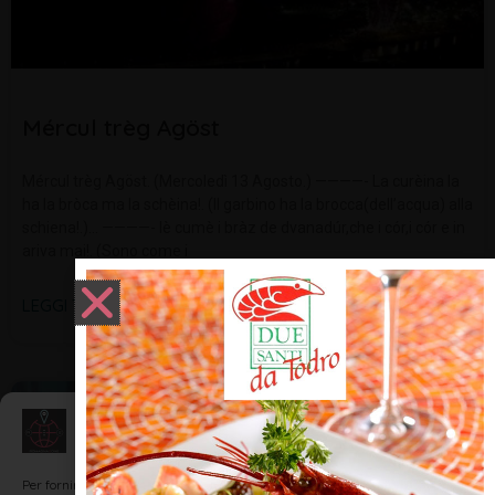
Mércul trèg Agöst
Mércul trèg Agöst. (Mercoledì 13 Agosto.) ————- La curèina la
ha la bròca ma la schèina!. (Il garbino ha la brocca(dell’acqua) alla
schiena!.)… ————- Iè cumè i bràz de dvanadúr,che i cór,i cór e in
ariva mai!. (Sono come i
LEGGI TUTTO »
DIALETTO E TRADIZIONI
Gestisci Consenso
Per fornire le migliori esperienze, utilizziamo tecnologie come i cookie per