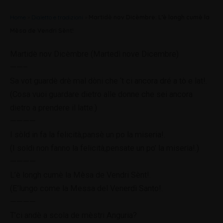
Home
»
Dialetto e tradizioni
»
Martidè nov Dicèmbre: L’è longh cumè la
Mèsa de Vendri Sènt!
Martidè nov Dicèmbre (Martedì nove Dicembre)
——–
Sa vot guardè drè mal dòni che ‘t ci ancora dré a tò e lat!.
(Cosa vuoi guardare dietro alle donne che sei ancora
dietro a prendere il latte.)
————
I sòld in fa la felicità,pansè un po la miseria!.
(I soldi non fanno la felicità,pensate un po’ la miseria!.)
————
L’è longh cumè la Mèsa de Vendri Sènt!.
(E’lungo come la Messa del Venerdì Santo!.
————
T’ci andè a scola de mèstri Anguria?