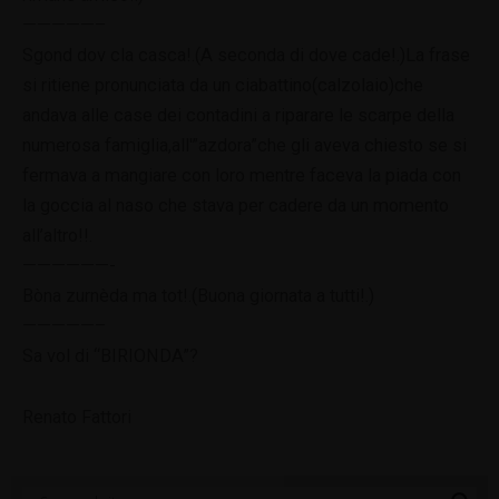
—————–
Sgond dov cla casca!.(A seconda di dove cade!.)La frase
si ritiene pronunciata da un ciabattino(calzolaio)che
andava alle case dei contadini a riparare le scarpe della
numerosa famiglia,all'”azdora”che gli aveva chiesto se si
fermava a mangiare con loro mentre faceva la piada con
la goccia al naso che stava per cadere da un momento
all’altro!!.
——————-
Bòna zurnèda ma tot!.(Buona giornata a tutti!.)
—————–
Sa vol di “BIRIONDA”?
Renato Fattori