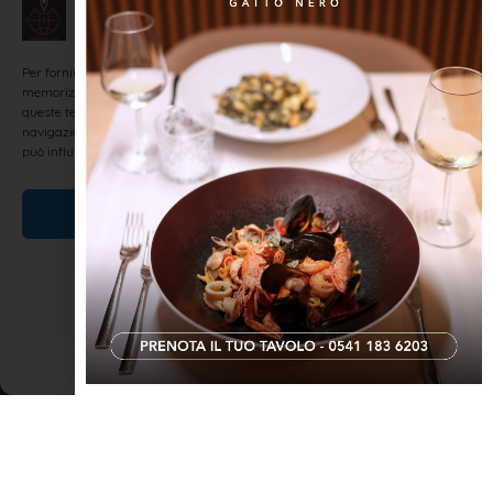
Gestisci Consenso
Per fornire le migliori esperienze, utilizziamo tecnologie come i cookie per
memorizzare e/o accedere alle informazioni del dispositivo. Il consenso a
queste tecnologie ci permetterà di elaborare dati come il comportamento di
navigazione o ID unici su questo sito. Non acconsentire o ritirare il consenso
può influire negativamente su alcune caratteristiche e funzioni.
Accetta
Dmènga vintùn Dicèmbre: Mèsa curta e
Nega
brasóla lònga
Visualizza le preferenze
Dmènga vintùn Dicèmbre (Domenica 21 Dicembre) ——— I tu
gatin iè mas-ci o fèmni?Iè tót mas-ci t’an vèd che jà i bafi. (I tuoi
Cookie Policy
Dichiarazione sulla Privacy
gattini sono maschi o femmine?Sono tutti maschi non vedi che
hanno i baffi.) ———- L’è mèi
LEGGI TUTTO »