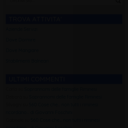
Categorie
Blog
TROVA ATTIVITA'
Aziende Servizi
Dove Dormire
Dove Mangiare
Stabilimenti Balneari
ULTIMI COMMENTI
Carla
su
Soprannomi delle famiglie Riminesi
Debora
su
Soprannomi delle famiglie Riminesi
Silvagni
su
560 Cose che… non tutti i riminesi
ricordano… di Giovanni Foschini
Gabriele
su
560 Cose che… non tutti i riminesi
ricordano… di Giovanni Foschini