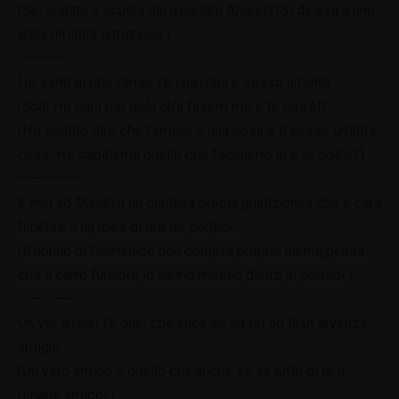
(Sei andato a scuola dal maestro Anguria?Si diceva a uno
dalla limitata istruzione.)
————-
Ho santì di che l’amor l’è una roba e sesso un’ènta
roba!.Ho capì mo quèl ch’à fasèm me e te cus’èl?
(Ho sentito dire che l’amore è una cosa e il sesso un’altra
cosa!.Ho capito,ma quello che facciamo io e te cos’è?)
—————-
E non ad Minghin un cuntèva propia gnint,pènsa che e càra
funebre il ha mès di drè de corteo!.
(Il nonno di Domenico non contava proprio niente,pensa
che il carro funebre lo hanno messo dietro al corteo!.)
—————
Un vèr amigh l’è quèl che,enca se sà tot ad tè,ut arvènza
amigh!.
(Un vero amico è quello che,anche se sà tutto di te,ti
rimane amico!.)