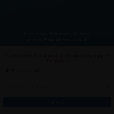
Martidè nov Dicèmbre: L’è longh
cumè la Mèsa de Vendri Sènt!
Ricerca aziende, ristoranti, professioni e spiagge in
Romagna
Seleziona Categoria
CERCA