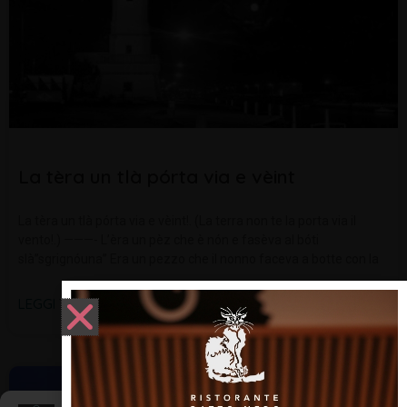
La tèra un tlà pórta via e vèint
La tèra un tlà pórta via e vèint!. (La terra non te la porta via il
vento!.) ———- L’èra un pèz che è nón e fasèva al bóti
slà”sgrignóuna” Era un pezzo che il nonno faceva a botte con la
LEGGI TUTTO »
DIALETTO E TRADIZIONI