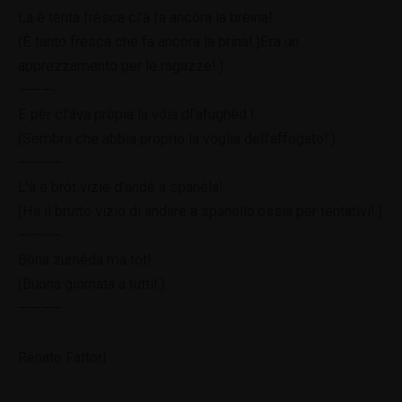
La è tènta frèsca cl’à fa ancóra la brèina!.
(È tanto fresca che fa ancora la brina!.)Era un
apprezzamento per le ragazze!.)
———-
E pèr cl’àva pròpia la vóia dl’afughèd !.
(Sembra che abbia proprio la voglia dell’affogato!.)
———–
L’à e brót vizie d’andè a spanèla!.
(Ha il brutto vizio di andare a spanello,ossia per tentativi!.)
———–
Bòna zurnèda ma tót!.
(Buona giornata a tutti!.)
———–
Renato Fattori