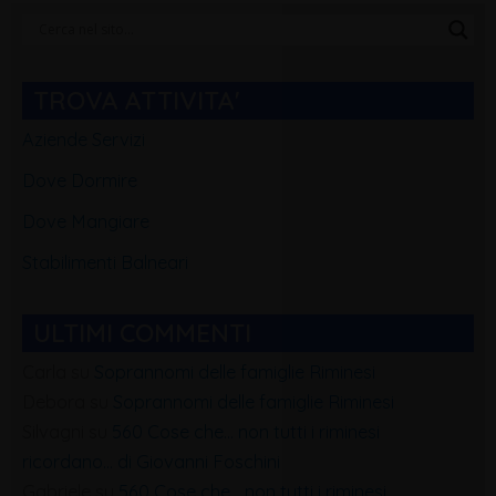
Categorie
Blog
TROVA ATTIVITA'
Aziende Servizi
Dove Dormire
Dove Mangiare
Stabilimenti Balneari
ULTIMI COMMENTI
Carla
su
Soprannomi delle famiglie Riminesi
Debora
su
Soprannomi delle famiglie Riminesi
Silvagni
su
560 Cose che… non tutti i riminesi
ricordano… di Giovanni Foschini
Gabriele
su
560 Cose che… non tutti i riminesi