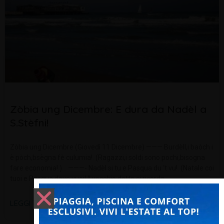
Zòbia ung Dicembre: E dura da Nadèl a
S.Stèfni!
Zòbia ung Dicembre (Giovedì 11 Dicembre) ——— Burdèll,i baòch i
è pòch,bsègna fè culumia!. (Ragazzi,i soldi sono pochi,bisogna
fare economia!.)… ———- Nadèl si tu e Pasqua du ‘t vu!. (Natale coi
tuoi e Pasqua dove vuoi!.Il vecchio detto ci ricorda
LEGGI TUTTO »