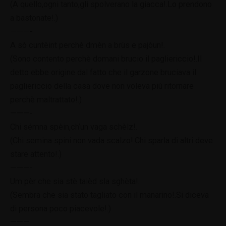
(A quello,ogni tanto,gli spolverano la giacca!.Lo prendono
a bastonate!.)
———-
A sò cuntèint perchè dmèn a brùs e pajòun!.
(Sono contento perchè domani brucio il pagliericcio!.Il
detto ebbe origine dal fatto che il garzone bruciava il
pagliericcio della casa dove non voleva più ritornare
perchè maltrattato!.)
———-
Chi sémna spèin,ch’un vaga schèlz!.
(Chi semina spini non vada scalzo!.Chi sparla di altri deve
stare attento!.)
———-
Um pèr che sia stè taièd sla sghèta!.
(Sembra che sia stato tagliato con il manarino!.Si diceva
di persona poco piacevole!.)
———