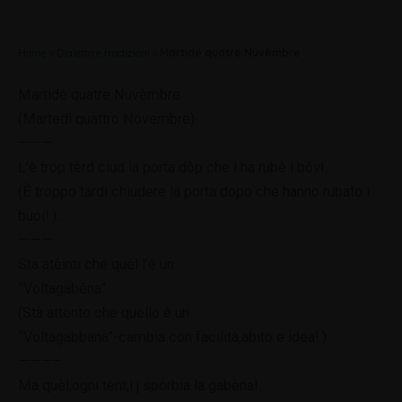
Home
»
Dialetto e tradizioni
»
Martidé quatre Nuvèmbre
Martidé quatre Nuvèmbre
(Martedì quattro Novembre)
———
L’è trop tèrd ciud la porta dòp che i ha rubè i bóv!.
(È troppo tardi chiudere la porta dopo che hanno rubato i
buoi!.)
…
———
Sta atèinti che quèl l’è un
“Voltagabèna”
(Stà attento che quello è un
“Voltagabbana”-cambia con facilità,abito e idea!.)
———–
Ma quèl,ogni tènt,i j spórbia la gabèna!.