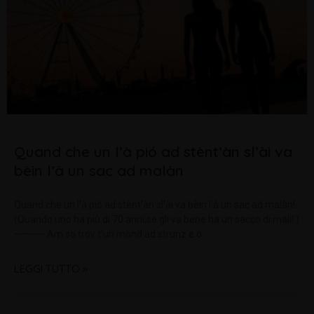
Quand che un l’à pió ad stènt’àn sl’ài va
bèin l’à un sac ad malàn
Quand che un l’à pió ad stènt’àn sl’ài va bèin l’à un sac ad malàn!.
(Quando uno ha più di 70 anni,se gli va bene ha un sacco di mali!.)
———— Am so trov t’un mond ad strunz e o
LEGGI TUTTO »