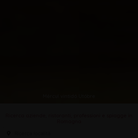
Mércul vintidó Utóbre
Ricerca aziende, ristoranti, professioni e spiagge in
Romagna