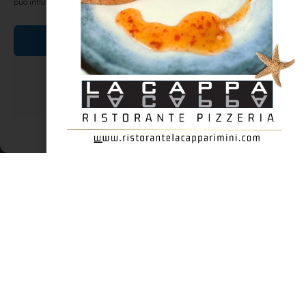
può influire negativamente su alcune caratteristiche e funzioni.
Accetta
DIALETTO E TRADIZIONI
Nega
Visualizza le preferenze
Cookie Policy
Dichiarazione sulla Privacy
Quèrzti bèin che stà matèina us bóbla de
frèd
Sabèt quatòrg Fèbrèr (Sabato 14 Febbraio) ———- Osta ad
brutòrie ch’a si! E vó a si imbriègh da fè schiv!Se al só,pèró la
sbòrnia la pasa ma la brutòria la resta!. (Accidenti quanto siete