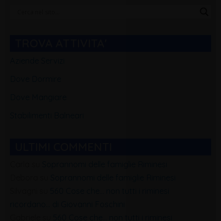
Categorie
Blog
TROVA ATTIVITA'
Aziende Servizi
Dove Dormire
Dove Mangiare
Stabilimenti Balneari
ULTIMI COMMENTI
Carla
su
Soprannomi delle famiglie Riminesi
Debora
su
Soprannomi delle famiglie Riminesi
Silvagni
su
560 Cose che… non tutti i riminesi
ricordano… di Giovanni Foschini
Gabriele
su
560 Cose che… non tutti i riminesi