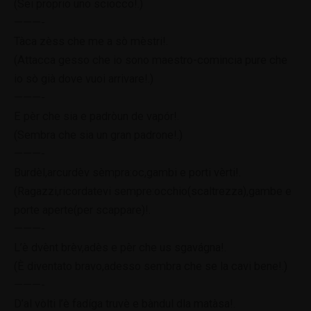
(Sei proprio uno sciocco!.)
———-
Tàca zèss che me a sò mèstri!.
(Attacca gesso che io sono maestro-comincia pure che
io sò già dove vuoi arrivare!.)
———-
E pèr che sia e padròun de vapór!.
(Sembra che sia un gran padrone!.)
———-
Burdèl,arcurdèv sèmpra:oc,gambi e porti vèrti!.
(Ragazzi,ricordatevi sempre:occhio(scaltrezza),gambe e
porte aperte(per scappare)!.
———-
L’è dvènt brèv,adès e pèr che us sgavágna!.
(È diventato bravo,adesso sembra che se la cavi bene!.)
———-
D’al vòlti l’è fadíga truvè e bàndul dla matàsa!.