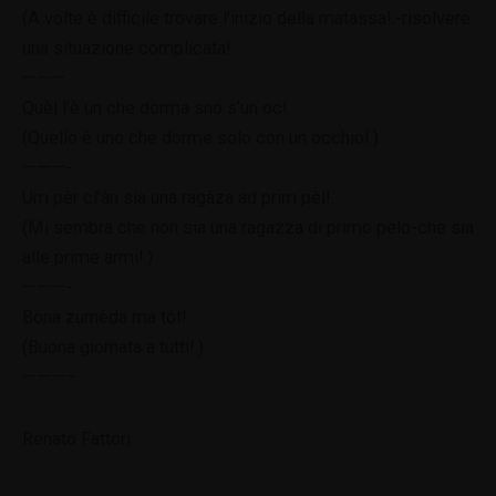
(A volte è difficile trovare l’inizio della matassa!.-risolvere
una situazione complicata!.
———
Quèl l’è un che dòrma snó s’un oc!.
(Quello è uno che dorme solo con un occhio!.)
———-
Um pèr cl’àn sia una ragàza ad prim pèl!.
(Mi sembra che non sia una ragazza di primo pelo-che sia
alle prime armi!.)
———-
Bòna zurnèda ma tót!.
(Buona giornata a tutti!.)
———–
Renato Fattori