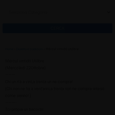
Seleziona Categoria
CERCA
Home
»
Dialetto e tradizioni
»
Mércul vintidó Utóbre
Mércul vintidó Utóbre
(Mercoledì 22Ottobre)
———
Chi un n’à a vint,a trenta un ne compra!.
(Chi non ne ha a vent’anni,a trenta non ne compra-inteso
come senno!.)
…
———-
Tci pròpia un bacóch!.