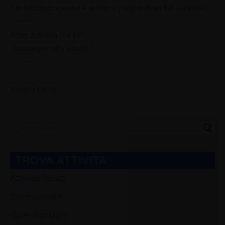
(Un brutto processo è sempre meglio di un bel funerale!.)
————
Bòna zurnèda ma tót!.
(Buona giornata a tutti!.)
————
Renato Fattori
Categorie
Blog
TROVA ATTIVITA'
Aziende Servizi
Dove Dormire
Dove Mangiare