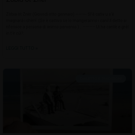
Zòbia òt Znèr (Giovedì otto gennaio) ———- Sl’è cativ u s’è
magnarà i chèn!. (Se è cattivo se lo mangeranno i cani!.Il detto si
riferisce a persona di animo perverso.)… ———– Ui ha cantè e grèl
in t’è cúl !.
LEGGI TUTTO »
DIALETTO E TRADIZIONI