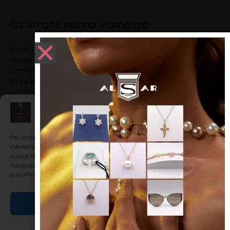
Òz un gnè nisuna viamènza
Sabèt sèt Fèbrèr (Sabato sette Febbraio) ———- Òz un gnè
nisuna viamènza!. (Oggi non c’è nessuna intenzione di
cominciare!.) ———- Sgnurèina l’am permèt stè bal? Um dispis a
sò za só!. (Signorina permette questo ballo?Mi dispiace sono già
su!. Ossia
Gestisci Consenso
LEGGI TUTTO »
Per fornire le migliori esperienze, utilizziamo tecnologie come i cookie per
memorizzare e/o accedere alle informazioni del dispositivo. Il consenso a
queste tecnologie ci permetterà di elaborare dati come il comportamento di
navigazione o ID unici su questo sito. Non acconsentire o ritirare il consenso
DIALETTO E TRADIZIONI
può influire negativamente su alcune caratteristiche e funzioni.
Accetta
Nega