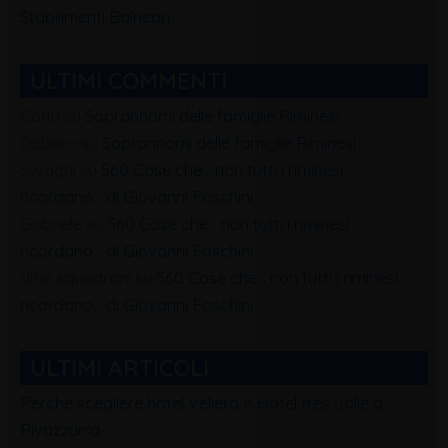
Stabilimenti Balneari
ULTIMI COMMENTI
Carla
su
Soprannomi delle famiglie Riminesi
Debora
su
Soprannomi delle famiglie Riminesi
Silvagni
su
560 Cose che… non tutti i riminesi
ricordano… di Giovanni Foschini
Gabriele
su
560 Cose che… non tutti i riminesi
ricordano… di Giovanni Foschini
alfio squadrani
su
560 Cose che… non tutti i riminesi
ricordano… di Giovanni Foschini
ULTIMI ARTICOLI
Perchè scegliere hotel Veliero e Hotel tres Jolie a
Rivazzurra