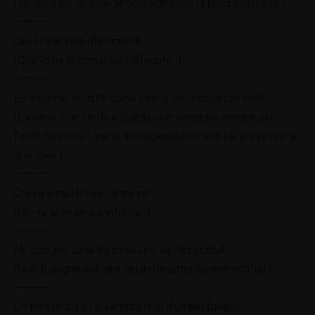
(Te sta zitto che hai ancora addosso la puzza di urina!.)
———–
Quèl l’à la vóia dl’afughèd!.
(Quello ha la voglia dell’affogato!.)
———–
La róda clà strid,l’è quèla che la vuria andè pió fort!.
(La ruota che stride è quella che vorrebbe andare più
forte!.Spesso,il meno intelligente,cerca di far prevalere le
sue idee.)
———–
Chi va e mulèin us infarèina!.
(Chi va al mulino s’infarina!.)
———–
Nu bsògna sufiè tla minèstra se l’àn scòta!.
(Non bisogna soffiare nella minestra se non scotta!.)
———–
Un bròt prucés l’è sèmpra mèi d’un bèl funerèl!.