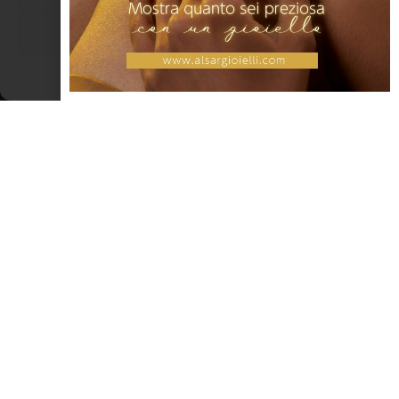
Visualizza le preferenze
Cookie Policy
Dichiarazione sulla Privacy
Dmènga disèt Agöst
Dmènga disèt Agöst. (Domenica 17 Agosto.) Óz a fasèm quèlch
paragòun!. (Oggi facciamo qualche paragone.) ————-… Avè un
cúl cumè una mèsna da mulèin. (Avere un culo come una
macina da mulino.) ————– La chènta cumè la zghéla!. (Canta
come
LEGGI TUTTO »
DIALETTO E TRADIZIONI