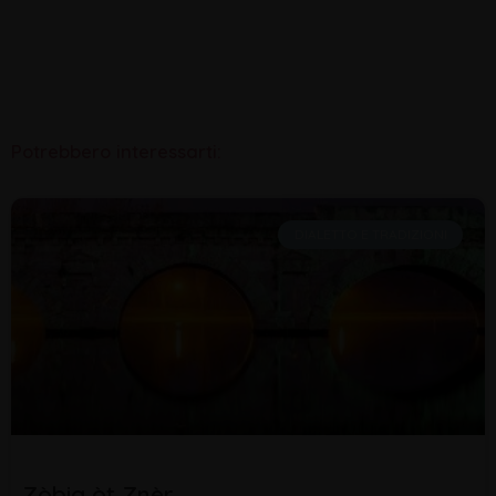
Potrebbero interessarti:
DIALETTO E TRADIZIONI
Zòbia òt Znèr