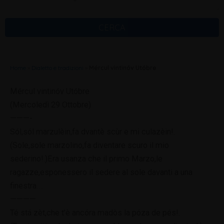
CERCA
Home
»
Dialetto e tradizioni
»
Mércul vintinóv Utóbre
Mércul vintinóv Utóbre
(Mercoledì 29 Ottobre)
———-
Sól,sól marzulèin,fa dvantè scùr e mi culazèin!.
(Sole,sole marzolino,fa diventare scuro il mio
sederino!.)Era usanza che il primo Marzo,le
ragazze,esponessero il sedere al sole davanti a una
finestra.
…
————
Té stá zèt,che t’è ancóra madòs la póza de pés!.