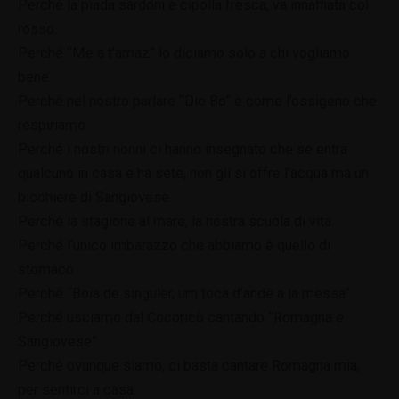
Perché la piada sardoni e cipolla fresca, va innaffiata col
rosso.
Perché “Me a t’amaz” lo diciamo solo a chi vogliamo
bene.
Perché nel nostro parlare “Dio Bo” è come l’ossigeno che
respiriamo.
Perché i nostri nonni ci hanno insegnato che se entra
qualcuno in casa e ha sete, non gli si offre l’acqua ma un
bicchiere di Sangiovese.
Perché la stagione al mare, la nostra scuola di vita.
Perché l’unico imbarazzo che abbiamo è quello di
stomaco.
Perché “Boia de singuler, um toca d’andè a la messa”.
Perché usciamo dal Cocoricò cantando “Romagna e
Sangiovese”.
Perché ovunque siamo, ci basta cantare Romagna mia,
per sentirci a casa.