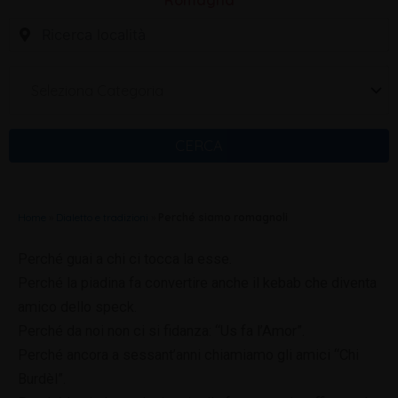
Romagna
Seleziona Categoria
CERCA
Home
»
Dialetto e tradizioni
»
Perché siamo romagnoli
Perché guai a chi ci tocca la esse.
Perché la piadina fa convertire anche il kebab che diventa
amico dello speck.
Perché da noi non ci si fidanza: “Us fa l’Amor”.
Perché ancora a sessant’anni chiamiamo gli amici “Chi
Burdèl”.