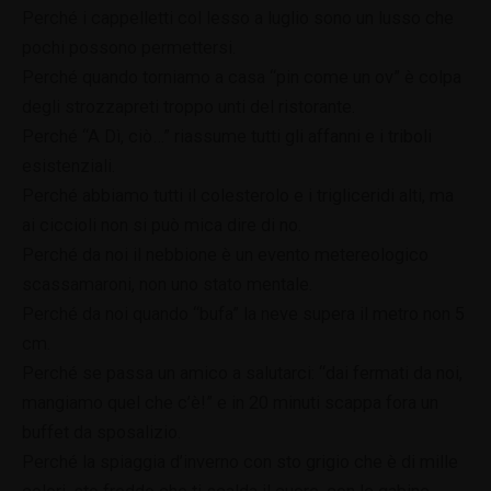
Perché i cappelletti col lesso a luglio sono un lusso che
pochi possono permettersi.
Perché quando torniamo a casa “pin come un ov” è colpa
degli strozzapreti troppo unti del ristorante.
Perché “A Dì, ciò…” riassume tutti gli affanni e i triboli
esistenziali.
Perché abbiamo tutti il colesterolo e i trigliceridi alti, ma
ai ciccioli non si può mica dire di no.
Perché da noi il nebbione è un evento metereologico
scassamaroni, non uno stato mentale.
Perché da noi quando “bufa” la neve supera il metro non 5
cm.
Perché se passa un amico a salutarci: “dai fermati da noi,
mangiamo quel che c’è!” e in 20 minuti scappa fora un
buffet da sposalizio.
Perché la spiaggia d’inverno con sto grigio che è di mille