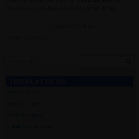
colori, sto freddo che ti scalda il cuore, con le gabine
chiuse e con l’eco dei pensieri che riempie il mare:
non si può dimenticare
Di Roberto Casadei
Categorie
Blog
TROVA ATTIVITA'
Aziende Servizi
Dove Dormire
Dove Mangiare
Stabilimenti Balneari