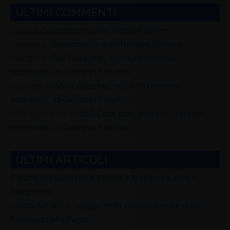
ULTIMI COMMENTI
Carla
su
Soprannomi delle famiglie Riminesi
Debora
su
Soprannomi delle famiglie Riminesi
Silvagni
su
560 Cose che… non tutti i riminesi
ricordano… di Giovanni Foschini
Gabriele
su
560 Cose che… non tutti i riminesi
ricordano… di Giovanni Foschini
alfio squadrani
su
560 Cose che… non tutti i riminesi
ricordano… di Giovanni Foschini
ULTIMI ARTICOLI
Perchè scegliere hotel Veliero e Hotel tres Jolie a
Rivazzurra
Gusto Adriatico: viaggio nella cucina di mare dalla
Romagna alla Puglia