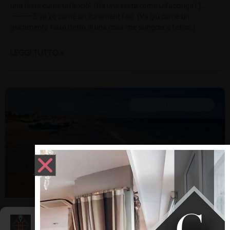
una tèsta cumè un’ànciò!. (Ha una testa come un’acciuga !.)…
———– E va zó cumè un zuramènt fèls. (Va giù come un
giuramento falso.Detto di una cosa che si ingoia a fatica.)
LEGGI TUTTO »
DIALETTO E TRADIZIONI
PICCOLA EMOZIONE
Gestisci Consenso