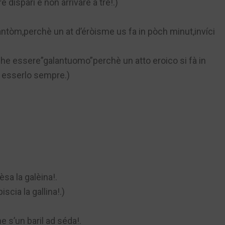
dispari e non arrivare a tre!.)
lantòm,perchè un at d’éròisme us fa in pòch minut,invíci
che essere”galantuomo”perchè un atto eroico si fà in
 esserlo sempre.)
sa la galèina!.
scia la gallina!.)
 s’un baril ad séda!.