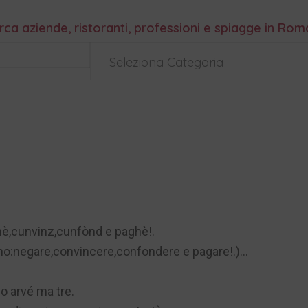
rca aziende, ristoranti, professioni e spiagge in Ro
Seleziona Categoria
ghè,cunvinz,cunfònd e paghè!.
ono:negare,convincere,confondere e pagare!.)
…
no arvé ma tre.