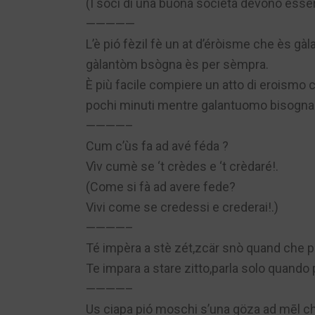
(I soci di una buona società devono essere 
—————
L’è pió fèzil fè un at d’éròisme che ès gà
gàlantòm bsògna ès per sèmpra.
È più facile compiere un atto di eroismo 
pochi minuti mentre galantuomo bisogna
————–
Cum c’ùs fa ad avé féda ?
Vìv cumè se ‘t crèdes e ‘t crèdaré!.
(Come si fà ad avere fede?
Vivi come se credessi e crederai!.)
————–
Té impèra a stè zét,zcär snò quand che pè
Te impara a stare zitto,parla solo quando pi
————–
Us ciapa pió moschi s’una göza ad mēl che