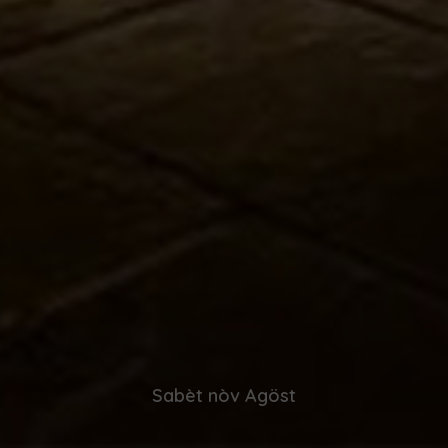
Sabèt nòv Agöst