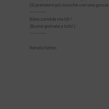
(Si prendono più mosche con una goccia di
————–
Bóna zurnèda ma tót !.
(Buona giornata a tutti!.)
—————
Renato Fattori