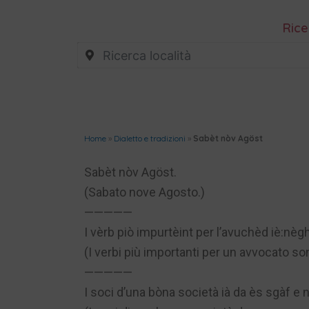
Rice
Home
»
Dialetto e tradizioni
»
Sabèt nòv Agöst
Sabèt nòv Agöst.
(Sabato nove Agosto.)
—————
I vèrb piò impurtèint per l’avuchèd iè:nè
(I verbi più importanti per un avvocato s
—————
I soci d’una bòna società ià da ès sgàf e 