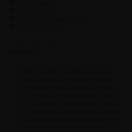
2
cucchiai
farina
500
ml
latte
freddo
q.b.
estratto di vaniglia
(o di limone)
1
rotolo
pasta sfoglia
Istruzioni
Mettere in un tegame capiente le uova (io uso
qualità a pasta gialla) , lo zucchero e la farina,
mescolare bene con un cucchiaio e unire poco
per volta il latte (non deve fare i grumi ), mettere
sul fuoco al minimo e mescolare bene fino a che
non si addensa, mescolare con più forza verso la
fine questo impedirà la formazione di grumi, unire
l’aroma prescelto e coprire con pellicola