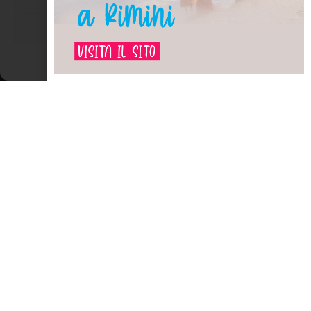
Dolce al cucchiaio Buon appetito… PATRIZIA UGOLINI (ugo picia)
Visualizza le preferenze
LEGGI TUTTO »
Cookie Policy
Dichiarazione sulla Privacy
ENOGASTRONOMIA
Capesante alla Mornay per cenone di
Capodanno