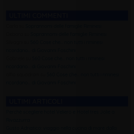
ULTIMI COMMENTI
Carla
su
Soprannomi delle famiglie Riminesi
Debora
su
Soprannomi delle famiglie Riminesi
Silvagni
su
560 Cose che… non tutti i riminesi
ricordano… di Giovanni Foschini
Gabriele
su
560 Cose che… non tutti i riminesi
ricordano… di Giovanni Foschini
alfio squadrani
su
560 Cose che… non tutti i riminesi
ricordano… di Giovanni Foschini
ULTIMI ARTICOLI
Perchè scegliere hotel Veliero e Hotel tres Jolie a
Rivazzurra
Gusto Adriatico: viaggio nella cucina di mare dalla