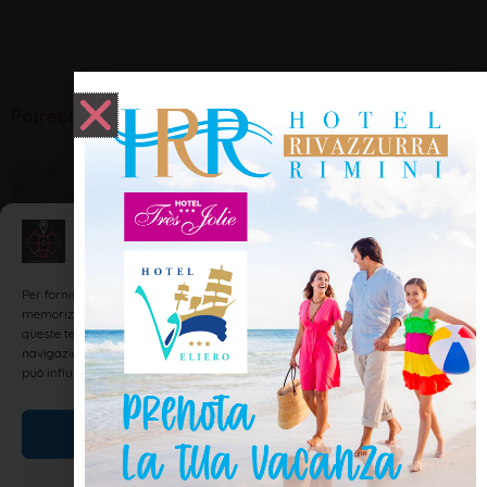
Potrebbero interessarti:
ENOGASTRONOMIA
Gestisci Consenso
Per fornire le migliori esperienze, utilizziamo tecnologie come i cookie per
memorizzare e/o accedere alle informazioni del dispositivo. Il consenso a
queste tecnologie ci permetterà di elaborare dati come il comportamento di
navigazione o ID unici su questo sito. Non acconsentire o ritirare il consenso
può influire negativamente su alcune caratteristiche e funzioni.
Accetta
Semifreddo alle nocciole
Nega