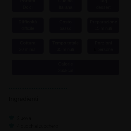
Portata
Cucina
Tag
Dolci
Italiana
dessert
Difficoltà
Costo
Preparazione
difficile
basso
15
minuti
Cottura
Tempo totale
Porzioni
20
minuti
35
minuti
6
persone
Calorie
369
kcal
Ingredienti
2
uova
4
cucchiai
zucchero