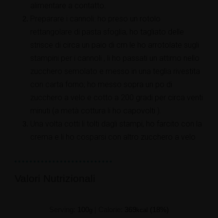
alimentare a contatto.
Preparare i cannoli: ho preso un rotolo
rettangolare di pasta sfoglia, ho tagliato delle
strisce di circa un paio di cm le ho arrotolate sugli
stampini per i cannoli , li ho passati un attimo nello
zucchero semolato e messo in una teglia rivestita
con carta forno; ho messo sopra un po di
zucchero a velo e cotto a 200 gradi per circa venti
minuti (a metà cottura li ho capovolti ).
Una volta cotti li tolti dagli stampi, ho farcito con la
crema e li ho cosparsi con altro zucchero a velo
Valori Nutrizionali
Serving:
100
|
Calorie:
369
(18%)
g
kcal