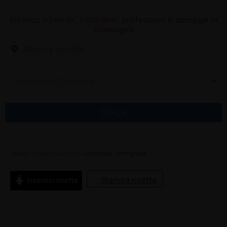
Ricerca aziende, ristoranti, professioni e spiagge in
Romagna
Seleziona Categoria
CERCA
Home
»
Enogastronomia
»
Girandole romagnole
Stampa ricetta
Inserisci ricetta