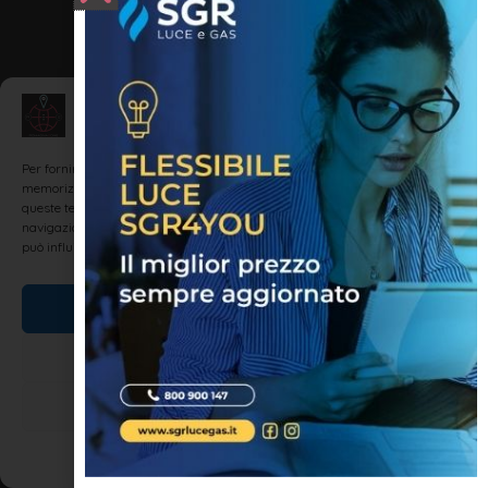
Gestisci Consenso
Per fornire le migliori esperienze, utilizziamo tecnologie come i cookie per
memorizzare e/o accedere alle informazioni del dispositivo. Il consenso a
queste tecnologie ci permetterà di elaborare dati come il comportamento di
navigazione o ID unici su questo sito. Non acconsentire o ritirare il consenso
può influire negativamente su alcune caratteristiche e funzioni.
Accetta
Potrebbero interessarti:
Nega
Visualizza le preferenze
ENOGASTRONOMIA
Cookie Policy
Dichiarazione sulla Privacy