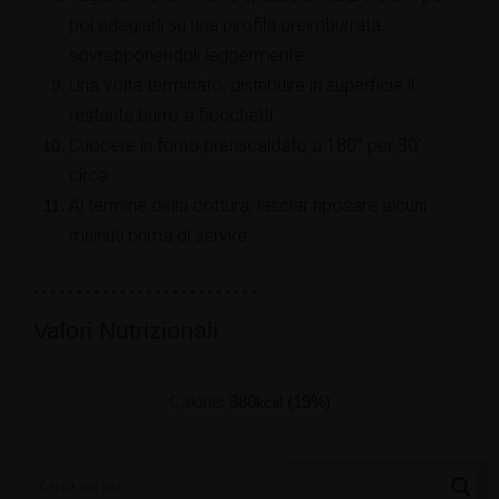
poi adagiarli su una pirofila preimburrata,
sovrapponendoli leggermente.
Una volta terminato, distribuire in superficie il
restante burro a fiocchetti.
Cuocere in forno preriscaldato a 180° per 30'
circa.
Al termine della cottura, lasciar riposare alcuni
mninuti prima di servire.
Valori Nutrizionali
Calorie:
380
(19%)
kcal
Categorie