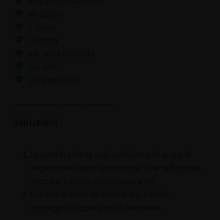
80
g
prosciutto
crudo
80
g
burro
1
tuorlo
1
cipolla
q.b.
noce moscata
q.b.
sale
q.b.
pepe
nero
Istruzioni
Lessare le erbette solo con la propria acqua di
vegetazione, quindi sgocciolarle, farle raffreddare,
strizzarle e tritarle grossolanamente
Fondere la metà del burro in una padella,
aggiungere la cipolla tritata finemente.