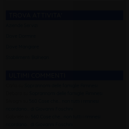
Blog
TROVA ATTIVITA'
Aziende Servizi
Dove Dormire
Dove Mangiare
Stabilimenti Balneari
ULTIMI COMMENTI
Carla
su
Soprannomi delle famiglie Riminesi
Debora
su
Soprannomi delle famiglie Riminesi
Silvagni
su
560 Cose che… non tutti i riminesi
ricordano… di Giovanni Foschini
Gabriele
su
560 Cose che… non tutti i riminesi
ricordano… di Giovanni Foschini