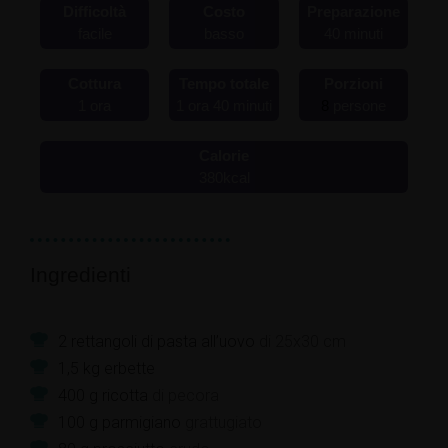
Difficoltà
Costo
Preparazione
facile
basso
40
minuti
Cottura
Tempo totale
Porzioni
1
ora
1
ora
40
minuti
8
persone
Calorie
380
kcal
Ingredienti
2
rettangoli di pasta all’uovo
di 25x30 cm
1,5
kg
erbette
400
g
ricotta
di pecora
100
g
parmigiano
grattugiato