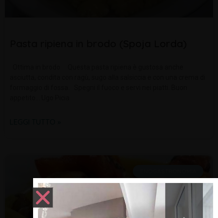
Pasta ripiena in brodo (Spoja Lorda)
Ottima in brodo Questa pasta ripiena è gustosa anche
asciutta, condita con ragù, sugo alla salsiccia e con una crema di
formaggio di fossa. Spegni il fuoco e servi nei piatti. Buon
appetito… Ugo Picia
LEGGI TUTTO »
ENOGASTRONOMIA