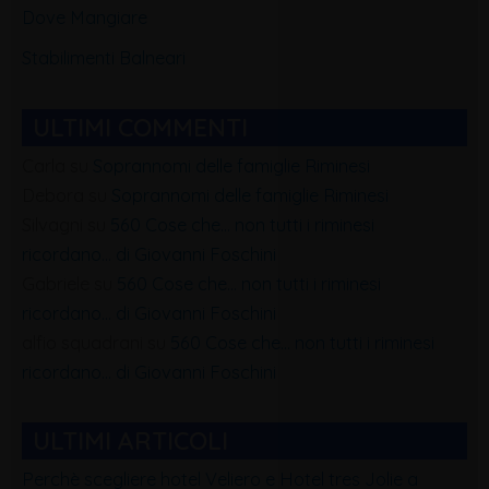
Dove Mangiare
Stabilimenti Balneari
ULTIMI COMMENTI
Carla
su
Soprannomi delle famiglie Riminesi
Debora
su
Soprannomi delle famiglie Riminesi
Silvagni
su
560 Cose che… non tutti i riminesi
ricordano… di Giovanni Foschini
Gabriele
su
560 Cose che… non tutti i riminesi
ricordano… di Giovanni Foschini
alfio squadrani
su
560 Cose che… non tutti i riminesi
ricordano… di Giovanni Foschini
ULTIMI ARTICOLI
Perchè scegliere hotel Veliero e Hotel tres Jolie a