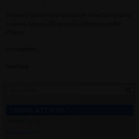
Prepara le “palline” e fai riposare per 1 ora. Tira la piadina
e cuocila sul testo. Mangia gobbi, salsiccia e piadina
insieme.
Buon appetito…
Ugo Picia
Categorie
Blog
TROVA ATTIVITA'
Aziende Servizi
Dove Dormire