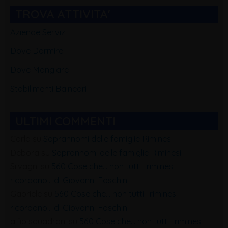
TROVA ATTIVITA'
Aziende Servizi
Dove Dormire
Dove Mangiare
Stabilimenti Balneari
ULTIMI COMMENTI
Carla
su
Soprannomi delle famiglie Riminesi
Debora
su
Soprannomi delle famiglie Riminesi
Silvagni
su
560 Cose che… non tutti i riminesi
ricordano… di Giovanni Foschini
Gabriele
su
560 Cose che… non tutti i riminesi
ricordano… di Giovanni Foschini
alfio squadrani
su
560 Cose che… non tutti i riminesi