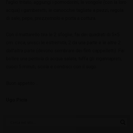
l’aglio tritato, aggiungi i pomodorini, le vongole (con la loro
acqua) i gamberetti, le canocchie tagliate a pezzi, regola
di sale, pepe, prezzemolo e porta a cottura.
Con il mattarello tira le 2 sfoglie, fai dei quadrati di 5×5
cm. circa, unisci le estremità, 2 da una parte e le altre 2
dall’altra parte (devono sembrare dei finti cappelletti). Fai
bollire una pentola di acqua salata, tuffa gli ingannapreti,
cuoci 5 minuti, scola e condisci con il sugo.
Buon appetito…
Ugo Picia
Categorie
Blog