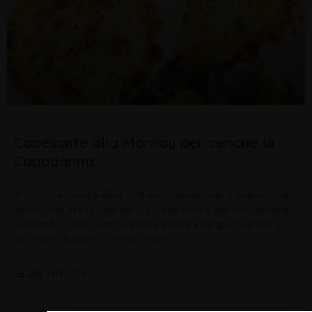
Capesante alla Mornay per cenone di
Capodanno
Anzitutto occorre pulire il mollusco. Prendine un in mano con un
canovaccio, infila un coltello tra le due valve e apri la capasanta.
Scorrendo il coltello sotto di essa, staccala dal guscio e tieni le
conchiglie da parte. Ora passiamo alla
LEGGI TUTTO »