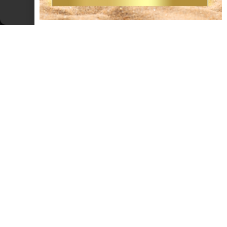
Cookie Policy
Dichiarazione sulla Privacy
ENOGASTRONOMIA
Gnocchi arcobaleno con sugo di vongole
e piselli
Fai l’impasto per gli gnocchi con farina, patate, uova e dividilo in
tre parti uguali. Aggiungi in un panetto gli spinaci, nell’altro la
rapa rossa e nell’ultimo le 2 bustine di zafferano. Impasta bene e
fai riposare. Fai aprire le