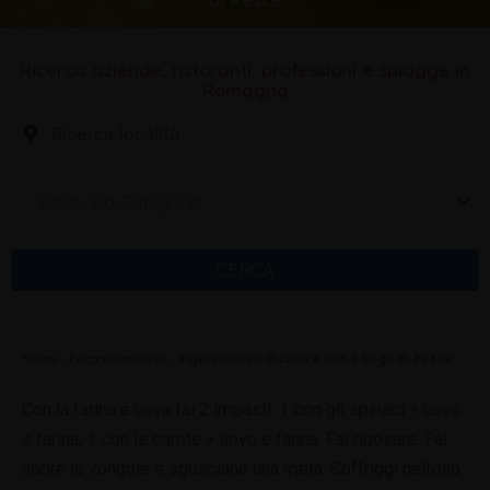
di Pesce
Ricerca aziende, ristoranti, professioni e spiagge in
Romagna
Seleziona Categoria
CERCA
Home
»
Enogastronomia
»
Ingannapreti Bicolore con il Sugo di Pesce
Con la farina e uova fai 2 impasti. 1 con gli spinaci + uovo
e farina, 1 con le carote + uovo e farina. Fai riposare. Fai
aprire le vongole e sgusciane una metà. Soffriggi nell’olio