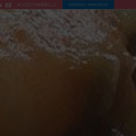
ACCEDI PANNELLO
INSERISCI ANNUNCIO
IT
icette
Dialetto
Storia
eBook
Blog