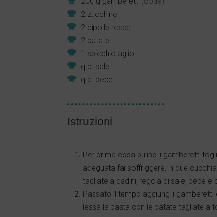
200
g
gamberetti
(code)
2
zucchine
2
cipolle
rosse
2
patate
1
spicchio
aglio
q.b.
sale
q.b.
pepe
Istruzioni
Per prima cosa pulisci i gamberetti togli
adeguata fai soffriggere, in due cucchiai 
tagliate a dadini, regola di sale, pepe 
Passato il tempo aggiungi i gamberetti e
lessa la pasta con le patate tagliate a t