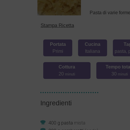
Pasta di varie form
Stampa Ricetta
Portata
Cucina
Ta
Primi
Italiana
pasta, 
Cottura
Tempo tota
20
30
minuti
minuti
Ingredienti
400
g
pasta
mista