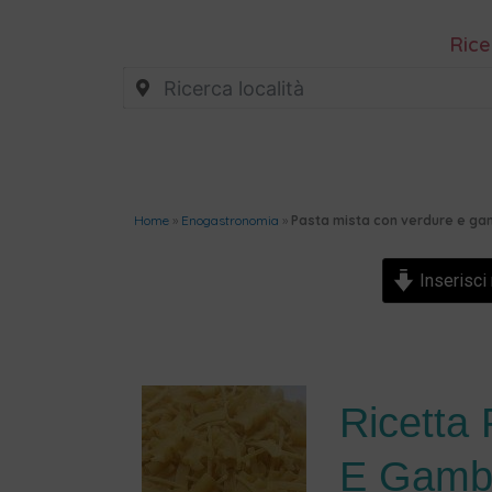
Rice
Home
»
Enogastronomia
»
Pasta mista con verdure e ga
Inserisci 
Ricetta
E Gambe