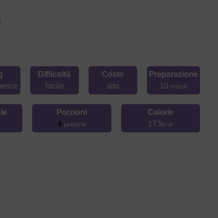
e
g
Difficoltà
Costo
Preparazione
pesce
facile
alto
10
minuti
le
Porzioni
Calorie
4
173
persone
kcal