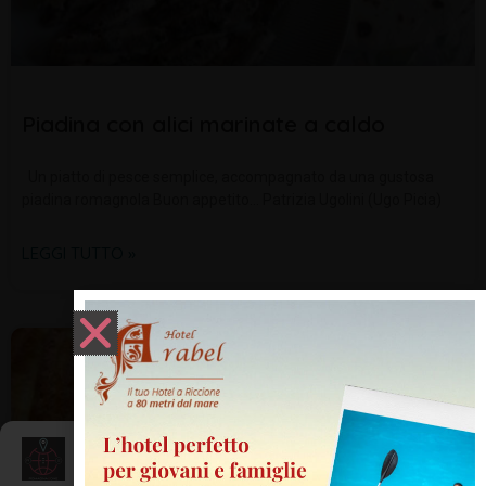
Piadina con alici marinate a caldo
Un piatto di pesce semplice, accompagnato da una gustosa
piadina romagnola Buon appetito… Patrizia Ugolini (Ugo Picia)
LEGGI TUTTO »
ENOGASTRONOMIA
Gestisci Consenso