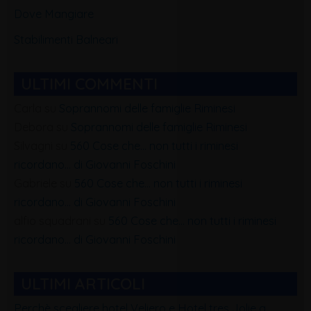
Dove Mangiare
Stabilimenti Balneari
ULTIMI COMMENTI
Carla
su
Soprannomi delle famiglie Riminesi
Debora
su
Soprannomi delle famiglie Riminesi
Silvagni
su
560 Cose che… non tutti i riminesi
ricordano… di Giovanni Foschini
Gabriele
su
560 Cose che… non tutti i riminesi
ricordano… di Giovanni Foschini
alfio squadrani
su
560 Cose che… non tutti i riminesi
ricordano… di Giovanni Foschini
ULTIMI ARTICOLI
Perchè scegliere hotel Veliero e Hotel tres Jolie a