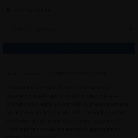
Seleziona Categoria
CERCA
Home
»
Enogastronomia
»
Spaghetti con il sugo di pesce
In una padella adeguata fai aprire le vongole e poi
sgusciale. Fai soffriggere in un po’ di olio l’aglio e lo
scalogno tritati, aggiungi i pomodorini (precedentemente
sbollentati e spellati), i gamberetti, le vongole sgusciate
(con la loro acqua), regola di sale, pepe, prezzemolo
tritato e porta a cottura (a piacere puoi aggiungere un
pizzico di peperoncino).