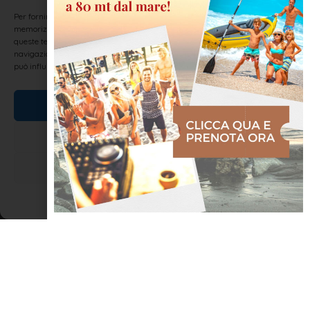
Per fornire le migliori esperienze, utilizziamo tecnologie come i cookie per
memorizzare e/o accedere alle informazioni del dispositivo. Il consenso a
queste tecnologie ci permetterà di elaborare dati come il comportamento di
navigazione o ID unici su questo sito. Non acconsentire o ritirare il consenso
può influire negativamente su alcune caratteristiche e funzioni.
Pane sfogliato
Accetta
Pane da fare in casa Paola Paola Ph immagine in evidenza:
Flickr.com
Nega
LEGGI TUTTO »
Visualizza le preferenze
Cookie Policy
Dichiarazione sulla Privacy
ENOGASTRONOMIA