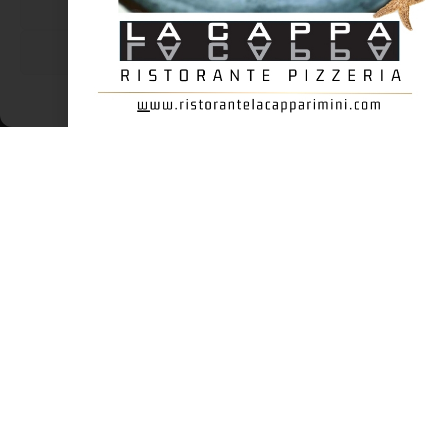
Nega
è inoltre possibile usufruire di un ambiente accogliente, un
arredo semplice e un
Visualizza le preferenze
LEGGI TUTTO »
Cookie Policy
Dichiarazione sulla Privacy
ENOGASTRONOMIA
Gialletti, i biscotti pasquali di Ravenna