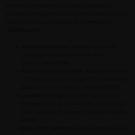
immerso nella natura nel quale potersi rilassare e
pernottare in tranquillità e relax a Rimini e dintorni ci sono
tantissime strutture consigliate dalla community di
“SeidiRiminiSe”
!
Agriturismo Duslaun
: splendido casolare di
campagna a Verucchio, Via Serra, 1244.
Telefono:
0541679147
Podere del Germano Reale
: antico casolare del
‘700 ristrutturato in via Puglie 8/10 a Sant’Andrea in
Besanigo, Coriano. Telefono:
+39 0541 657857
Locanda dell’Ambra:
ristorante famoso per il
formaggio di fossa, dispone di due suite di lusso.
Piazza Garibaldi, 28 Talamello. Telefono:
+39 0541
920902
Agriturismo San Rocco:
casolare immerso nella