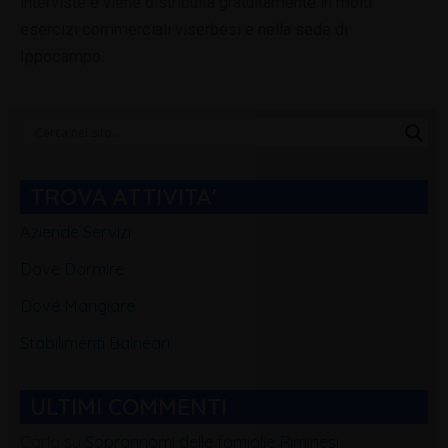
interviste e viene distribuita gratuitamente in molti
esercizi commerciali viserbesi e nella sede di
Ippocampo.
Categorie
Blog
TROVA ATTIVITA'
Aziende Servizi
Dove Dormire
Dove Mangiare
Stabilimenti Balneari
ULTIMI COMMENTI
Carla
su
Soprannomi delle famiglie Riminesi