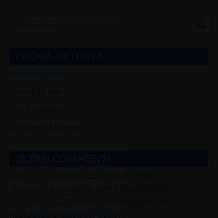
Categorie
Blog
TROVA ATTIVITA'
Aziende Servizi
Dove Dormire
Dove Mangiare
Stabilimenti Balneari
ULTIMI COMMENTI
Carla
su
Soprannomi delle famiglie Riminesi
Debora
su
Soprannomi delle famiglie Riminesi
Silvagni
su
560 Cose che… non tutti i riminesi
ricordano… di Giovanni Foschini