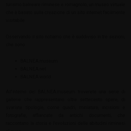
turismo balneare riminese e romagnolo, un museo virtuale
che è basato sulla creazione di un sito internet facilmente
visitabile.
Osservando il sito notiamo che è suddiviso in tre sezioni,
che sono:
BALNEA.museum
BALNEA.net
BALNEA.world
All’interno del BALNEA.museum troverete una serie di
gallerie che rappresentano oltre settecento opere, di
svariate tipologie, come quadri, miniature, incisioni e
fotografie, affiancate da antichi documenti, che
raccontano la storia e l’evoluzioni delle abitudini riminesi