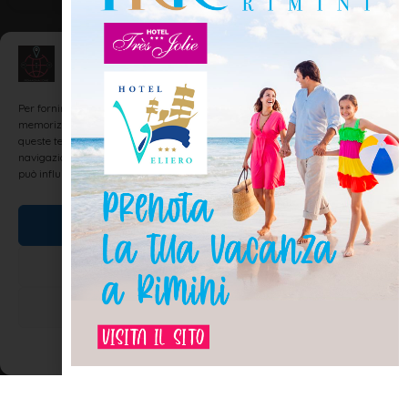
Gestisci Consenso
MONUMENTI E MUSEI
Per fornire le migliori esperienze, utilizziamo tecnologie come i cookie per
memorizzare e/o accedere alle informazioni del dispositivo. Il consenso a
queste tecnologie ci permetterà di elaborare dati come il comportamento di
navigazione o ID unici su questo sito. Non acconsentire o ritirare il consenso
può influire negativamente su alcune caratteristiche e funzioni.
Accetta
Nega
Arco d’Augusto
Visualizza le preferenze
Rimini, Ariminum, è una città antica e, come dimostra il nome, di
origini addirittura romane. E proprio di questa epoca conserva
Cookie Policy
Dichiarazione sulla Privacy
ancora alcuni resti, taluni famosi in tutto il mondo e oggetto di
studi dagli addetti ai lavori, ma anche semplicemente