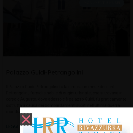
MONUMENTI E MUSEI
Palazzo Guidi-Petrangolini
Il Palazzo Guidi-Petrangolini fu la dimora riminese dei conti
Petrangolini, famiglia nobile di origini urbinate, che si trovava in
corso d’Augusto, dove adesso c’è palazzo Guidi, fu praticamente
distrutta a causa dei bombardamenti subiti nell’ultima guerra
mondiale. La famiglia Guidi
LEGGI TUTTO »